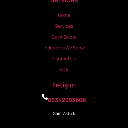
Home
Services
Get A Quote
Industries We Serve
Contact Us
FAQs
Iletişim
05342993608
Sami Aktürk