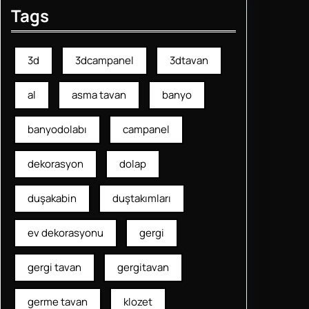
Tags
3d
3dcampanel
3dtavan
al
asma tavan
banyo
banyodolabı
campanel
dekorasyon
dolap
duşakabin
duştakımları
ev dekorasyonu
gergi
gergi tavan
gergitavan
germe tavan
klozet