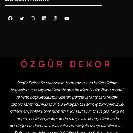
Facebook
Twitter
Instagram
LinkedIn
Pinterest
YouTube
ÖZGÜR DEKOR
Özgür Dekor ile evlerinizin tamamını veya belirlediğiniz
bölgesini ürün seçeneklerimiz den belirlemiş olduğunu model
ve renk doğrultusunda uzman çalışanlarımız tarafından
yaptırmanız mümkündür. 50 yılı aşan tasarım iş birikimimiz ile
sizlere en profesyonel hizmeti sunmaktayız. Ürün çeşitliliği ile
zengin model seçeneğine de sahip olarak hayalleriniz de
kurduğunuz dekorasyona bizler aracılığı ile sahip olabilirsiniz..
Sizin tasarladığınız hayal ettiğiniz her hangi bir uygulama