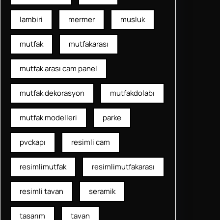
lambiri
mermer
musluk
mutfak
mutfakarası
mutfak arası cam panel
mutfak dekorasyon
mutfakdolabı
mutfak modelleri
parke
pvckapı
resimli cam
resimlimutfak
resimlimutfakarası
resimli tavan
seramik
tasarım
tavan