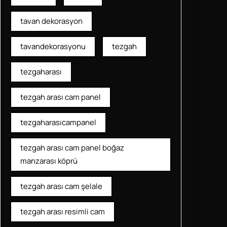
tavan dekorasyon
tavandekorasyonu
tezgah
tezgaharası
tezgah arası cam panel
tezgaharasıcampanel
tezgah arası cam panel boğaz
manzarası köprü
tezgah arası cam şelale
tezgah arası resimli cam