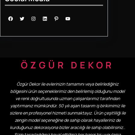
Facebook
Twitter
Instagram
LinkedIn
Pinterest
YouTube
ÖZGÜR DEKOR
Özgür Dekor ile evlerinizin tamamını veya belirlediğiniz
bölgesini ürün seçeneklerimiz den belirlemiş olduğunu model
ve renk doğrultusunda uzman çalışanlarımız tarafından
yaptırmanız mümkündür. 50 yılı aşan tasarım iş birikimimiz ile
sizlere en profesyonel hizmeti sunmaktayız. Ürün çeşitliliği ile
zengin model seçeneğine de sahip olarak hayalleriniz de
kurduğunuz dekorasyona bizler aracılığı ile sahip olabilirsiniz..
Sizin tasarladığınız hayal ettiğiniz her hangi bir uygulama