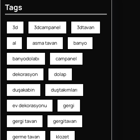
Tags
3d
3dcampanel
3dtavan
al
asma tavan
banyo
banyodolabı
campanel
dekorasyon
dolap
duşakabin
duştakımları
ev dekorasyonu
gergi
gergi tavan
gergitavan
germe tavan
klozet