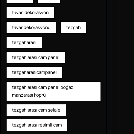
tavan dekorasyon
tavandekorasyonu
tezgah
tezgaharası
tezgah arası cam panel
tezgaharasıcampanel
tezgah arası cam panel boğaz
manzarası köprü
tezgah arası cam şelale
tezgah arası resimli cam