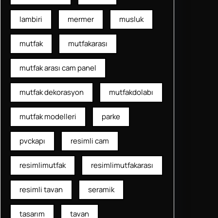
lambiri
mermer
musluk
mutfak
mutfakarası
mutfak arası cam panel
mutfak dekorasyon
mutfakdolabı
mutfak modelleri
parke
pvckapı
resimli cam
resimlimutfak
resimlimutfakarası
resimli tavan
seramik
tasarım
tavan