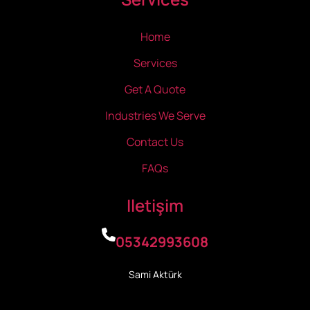
Home
Services
Get A Quote
Industries We Serve
Contact Us
FAQs
Iletişim
05342993608
Sami Aktürk