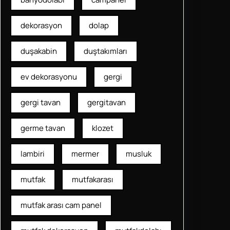
dekorasyon
dolap
duşakabin
duştakımları
ev dekorasyonu
gergi
gergi tavan
gergitavan
germe tavan
klozet
lambiri
mermer
musluk
mutfak
mutfakarası
mutfak arası cam panel