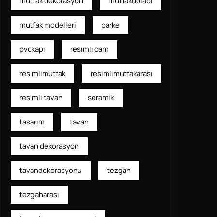
mutfak dekorasyon
mutfakdolabı
mutfak modelleri
parke
pvckapı
resimli cam
resimlimutfak
resimlimutfakarası
resimli tavan
seramik
tasarım
tavan
tavan dekorasyon
tavandekorasyonu
tezgah
tezgaharası