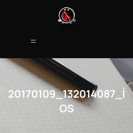
İçeriğe
geç
20170109_132014087_I
OS