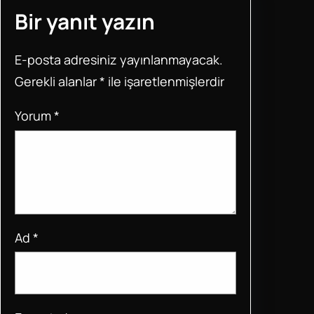
e
er
s
e
e
Bir yanıt yazın
b
A
st
o
p
E-posta adresiniz yayınlanmayacak.
o
p
Gerekli alanlar
*
ile işaretlenmişlerdir
k
Yorum
*
Ad
*