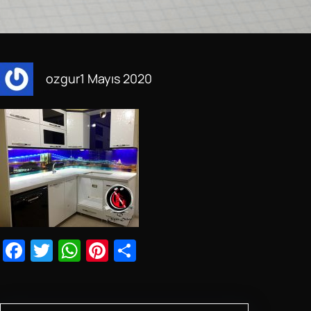
ozgur
1 Mayıs 2020
F
T
W
Pi
S
a
wi
h
nt
h
c
tt
at
er
ar