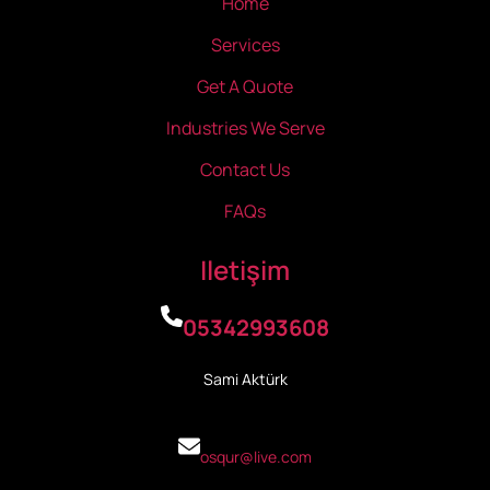
Home
Services
Get A Quote
Industries We Serve
Contact Us
FAQs
Iletişim
05342993608
Sami Aktürk
osqur@live.com