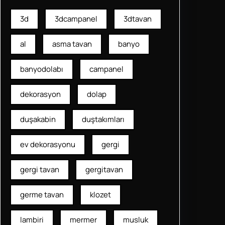
3d
3dcampanel
3dtavan
al
asma tavan
banyo
banyodolabı
campanel
dekorasyon
dolap
duşakabin
duştakımları
ev dekorasyonu
gergi
gergi tavan
gergitavan
germe tavan
klozet
lambiri
mermer
musluk