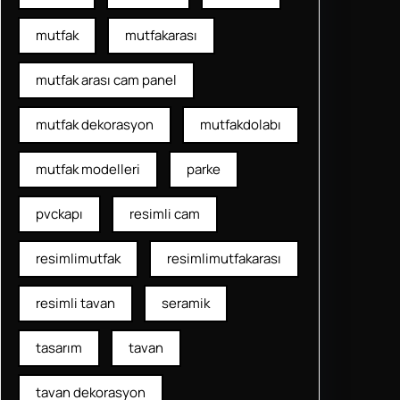
mutfak
mutfakarası
mutfak arası cam panel
mutfak dekorasyon
mutfakdolabı
mutfak modelleri
parke
pvckapı
resimli cam
resimlimutfak
resimlimutfakarası
resimli tavan
seramik
tasarım
tavan
tavan dekorasyon