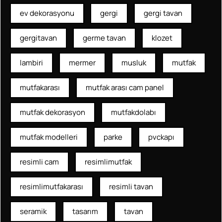
ev dekorasyonu
gergi
gergi tavan
gergitavan
germe tavan
klozet
lambiri
mermer
musluk
mutfak
mutfakarası
mutfak arası cam panel
mutfak dekorasyon
mutfakdolabı
mutfak modelleri
parke
pvckapı
resimli cam
resimlimutfak
resimlimutfakarası
resimli tavan
seramik
tasarım
tavan