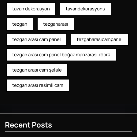
tavan dekorasyon
tavandekorasyonu
tezgah
tezgaharası
tezgah arası cam panel
tezgaharasıcampanel
tezgah arası cam panel boğaz manzarası köprü
tezgah arası cam şelale
tezgah arası resimli cam
Recent Posts