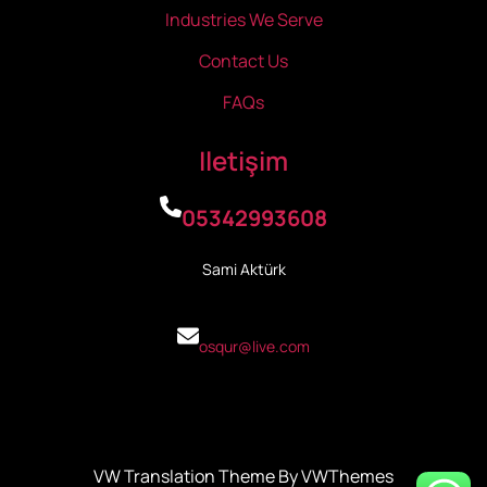
Industries We Serve
Contact Us
FAQs
Iletişim
05342993608
Sami Aktürk
osqur@live.com
VW Translation Theme By VWThemes