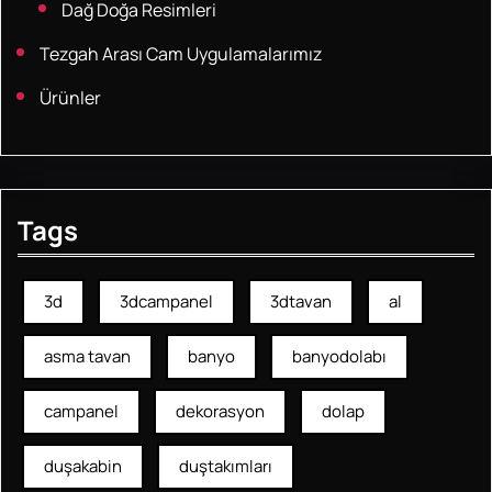
Dağ Doğa Resimleri
Tezgah Arası Cam Uygulamalarımız
Ürünler
Tags
3d
3dcampanel
3dtavan
al
asma tavan
banyo
banyodolabı
campanel
dekorasyon
dolap
duşakabin
duştakımları