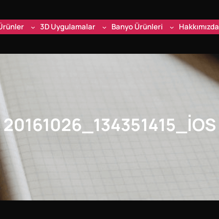
Ürünler
3D Uygulamalar
Banyo Ürünleri
Hakkımızda
20161026_134351415_IOS