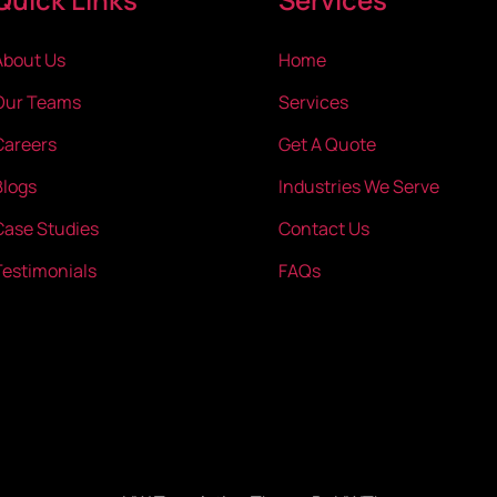
About Us
Home
Our Teams
Services
Careers
Get A Quote
Blogs
Industries We Serve
Case Studies
Contact Us
Testimonials
FAQs