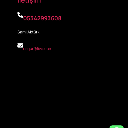
05342993608
Sami Aktürk
osqur@live.com