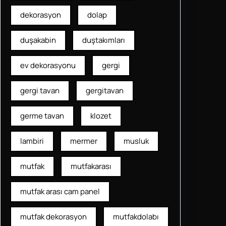
dekorasyon
dolap
duşakabin
duştakımları
ev dekorasyonu
gergi
gergi tavan
gergitavan
germe tavan
klozet
lambiri
mermer
musluk
mutfak
mutfakarası
mutfak arası cam panel
mutfak dekorasyon
mutfakdolabı