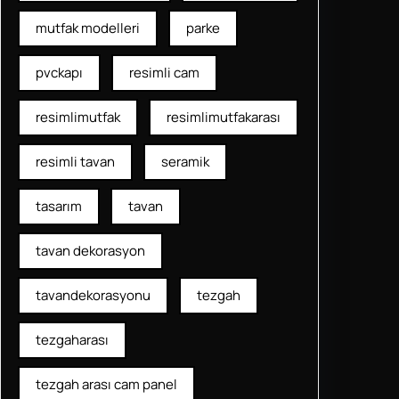
mutfak modelleri
parke
pvckapı
resimli cam
resimlimutfak
resimlimutfakarası
resimli tavan
seramik
tasarım
tavan
tavan dekorasyon
tavandekorasyonu
tezgah
tezgaharası
tezgah arası cam panel