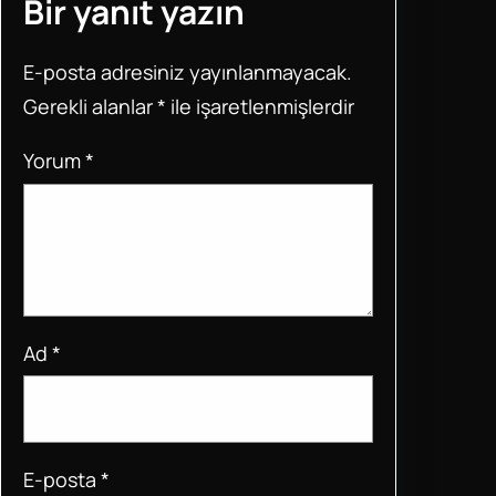
Bir yanıt yazın
b
A
st
o
p
E-posta adresiniz yayınlanmayacak.
o
p
Gerekli alanlar
*
ile işaretlenmişlerdir
k
Yorum
*
Ad
*
E-posta
*