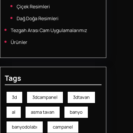
Çiçek Resimleri
Dağ Doğa Resimleri
Tezgah Arası Cam Uygulamalarımız
Ürünler
Tags
3d
3dcampanel
3dtavan
al
asma tavan
banyo
banyodolabı
campanel