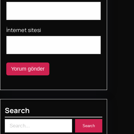
İnternet sitesi
Search
S
Search
e