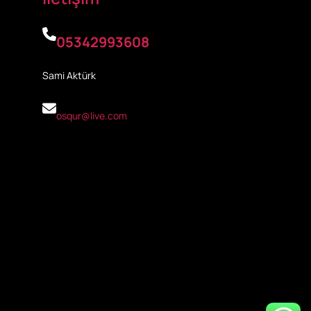
05342993608
Sami Aktürk
osqur@live.com