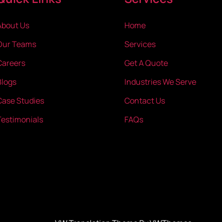
About Us
Home
Our Teams
Services
Careers
Get A Quote
Blogs
Industries We Serve
Case Studies
Contact Us
Testimonials
FAQs