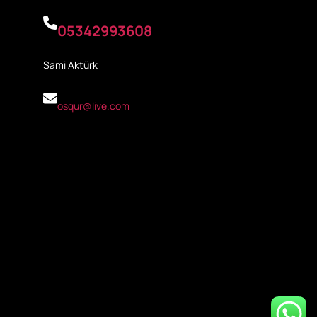
05342993608
Sami Aktürk
osqur@live.com