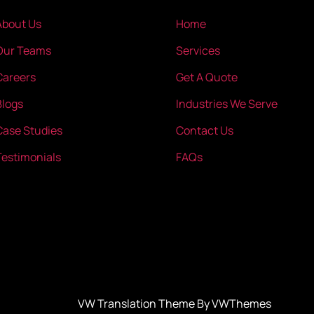
About Us
Home
Our Teams
Services
Careers
Get A Quote
Blogs
Industries We Serve
Case Studies
Contact Us
Testimonials
FAQs
VW Translation Theme By VWThemes