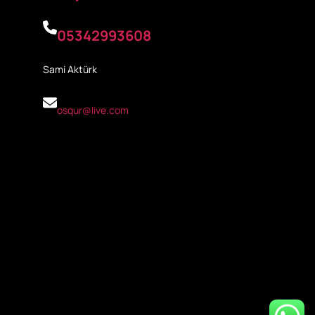
05342993608
Sami Aktürk
osqur@live.com