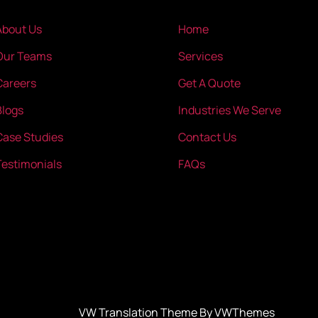
About Us
Home
Our Teams
Services
Careers
Get A Quote
Blogs
Industries We Serve
Case Studies
Contact Us
Testimonials
FAQs
VW Translation Theme By VWThemes