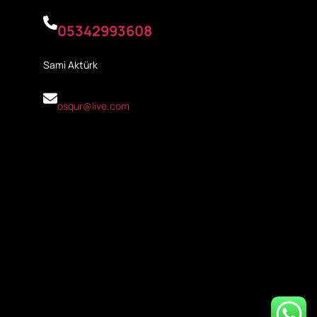
05342993608
Sami Aktürk
osqur@live.com