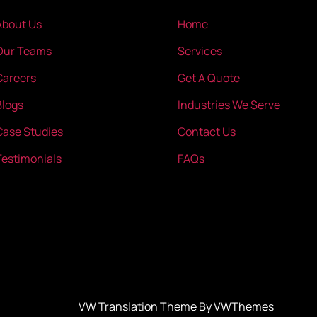
About Us
Home
Our Teams
Services
Careers
Get A Quote
Blogs
Industries We Serve
Case Studies
Contact Us
Testimonials
FAQs
VW Translation Theme By VWThemes