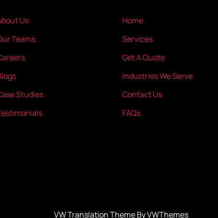
About Us
Home
Our Teams
Services
Careers
Get A Quote
Blogs
Industries We Serve
Case Studies
Contact Us
Testimonials
FAQs
VW Translation Theme By VWThemes