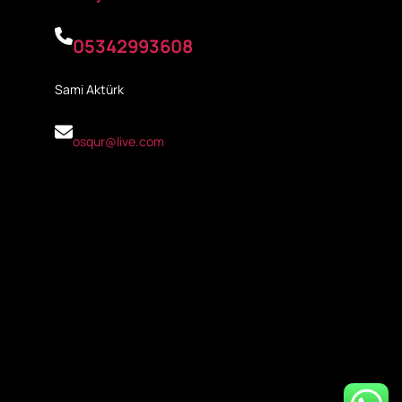
05342993608
Sami Aktürk
osqur@live.com