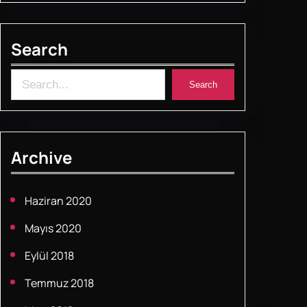
b
A
st
o
p
Search
o
p
k
S
Search
e
a
r
Archive
c
h
Haziran 2020
Mayıs 2020
Eylül 2018
Temmuz 2018