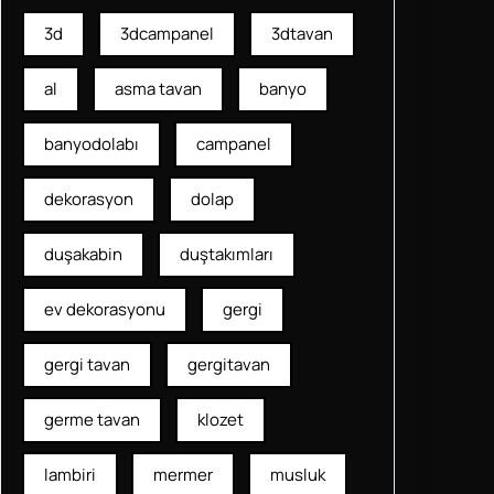
3d
3dcampanel
3dtavan
al
asma tavan
banyo
banyodolabı
campanel
dekorasyon
dolap
duşakabin
duştakımları
ev dekorasyonu
gergi
gergi tavan
gergitavan
germe tavan
klozet
lambiri
mermer
musluk