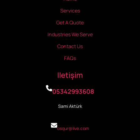
Services
Get A Quote
Industries We Serve
Contact Us
FAQs
Iletişim
05342993608
Sami Aktürk
osqur@live.com