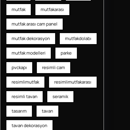
mutfak
mutfakarası
mutfak arası cam panel
mutfak dekorasyon
mutfakdolabı
mutfak modelleri
parke
pvckapı
resimli cam
resimlimutfak
resimlimutfakarası
resimli tavan
seramik
tasarım
tavan
tavan dekorasyon