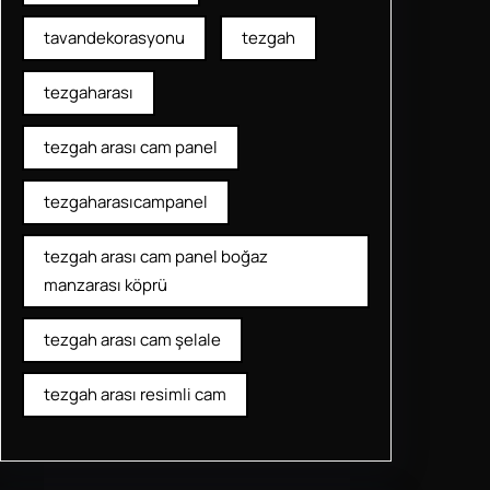
tavandekorasyonu
tezgah
tezgaharası
tezgah arası cam panel
tezgaharasıcampanel
tezgah arası cam panel boğaz
manzarası köprü
tezgah arası cam şelale
tezgah arası resimli cam