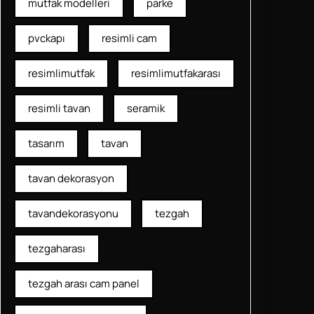
mutfak modelleri
parke
pvckapı
resimli cam
resimlimutfak
resimlimutfakarası
resimli tavan
seramik
tasarım
tavan
tavan dekorasyon
tavandekorasyonu
tezgah
tezgaharası
tezgah arası cam panel