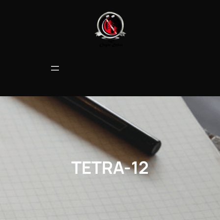
İçeriğe
geç
TETRA-12