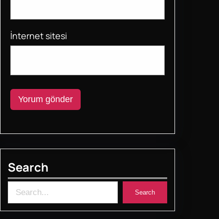
İnternet sitesi
Search
S
Search
e
a