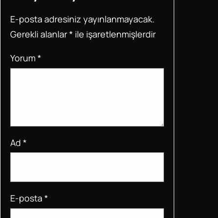
o
p
E-posta adresiniz yayınlanmayacak.
o
p
Gerekli alanlar
*
ile işaretlenmişlerdir
k
Yorum
*
Ad
*
E-posta
*