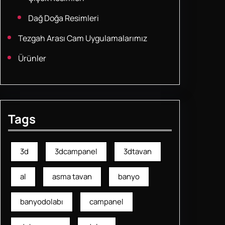
Dağ Doğa Resimleri
Tezgah Arası Cam Uygulamalarımız
Ürünler
Tags
3d
3dcampanel
3dtavan
al
asma tavan
banyo
banyodolabı
campanel