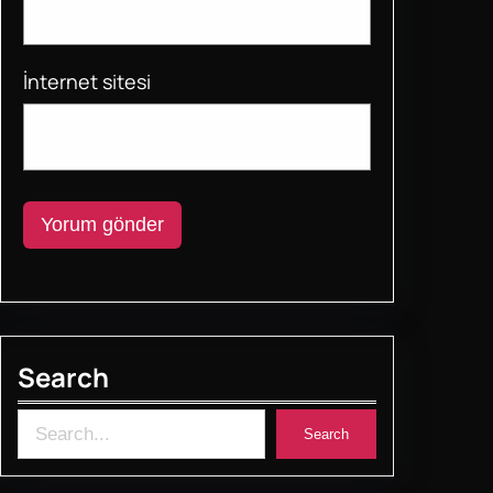
İnternet sitesi
Search
S
Search
e