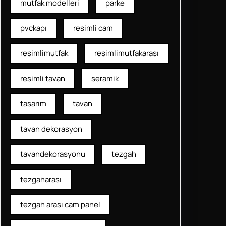
mutfak modelleri
parke
pvckapı
resimli cam
resimlimutfak
resimlimutfakarası
resimli tavan
seramik
tasarım
tavan
tavan dekorasyon
tavandekorasyonu
tezgah
tezgaharası
tezgah arası cam panel