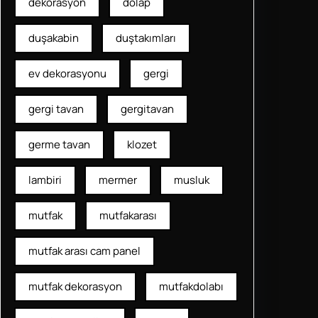
dekorasyon
dolap
duşakabin
duştakımları
ev dekorasyonu
gergi
gergi tavan
gergitavan
germe tavan
klozet
lambiri
mermer
musluk
mutfak
mutfakarası
mutfak arası cam panel
mutfak dekorasyon
mutfakdolabı