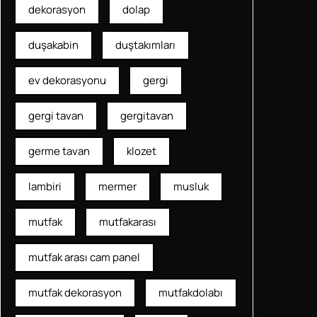
dekorasyon
dolap
duşakabin
duştakımları
ev dekorasyonu
gergi
gergi tavan
gergitavan
germe tavan
klozet
lambiri
mermer
musluk
mutfak
mutfakarası
mutfak arası cam panel
mutfak dekorasyon
mutfakdolabı