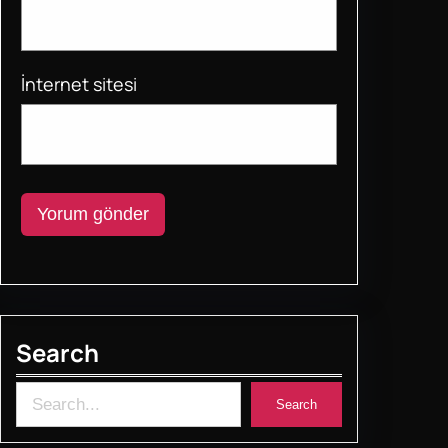
İnternet sitesi
Search
S
Search
e