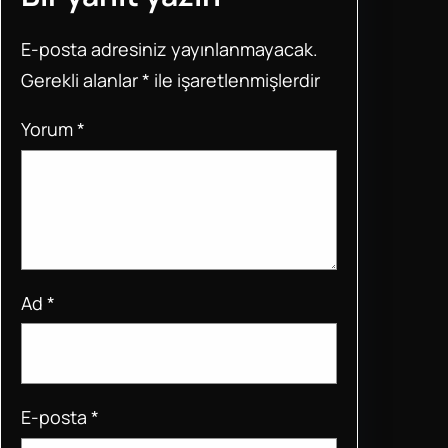
b
A
st
o
p
E-posta adresiniz yayınlanmayacak.
o
p
Gerekli alanlar
*
ile işaretlenmişlerdir
k
Yorum
*
Ad
*
E-posta
*