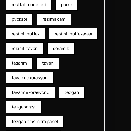
mutfak modelleri
parke
pvckapı
resimli cam
resimlimutfak
resimlimutfakarası
resimli tavan
seramik
tasarım
tavan
tavan dekorasyon
tavandekorasyonu
tezgah
tezgaharası
tezgah arası cam panel