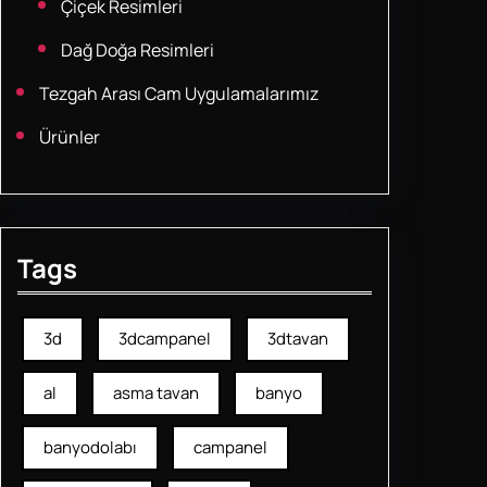
Çiçek Resimleri
Dağ Doğa Resimleri
Tezgah Arası Cam Uygulamalarımız
Ürünler
Tags
3d
3dcampanel
3dtavan
al
asma tavan
banyo
banyodolabı
campanel