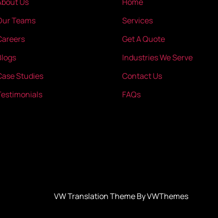
About Us
Home
Our Teams
Services
Careers
Get A Quote
Blogs
Industries We Serve
Case Studies
Contact Us
Testimonials
FAQs
VW Translation Theme By VWThemes