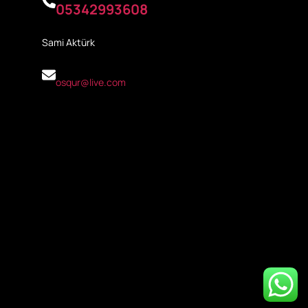
05342993608
Sami Aktürk
osqur@live.com