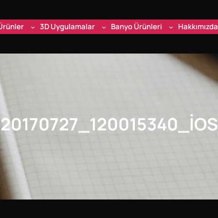
Ürünler
3D Uygulamalar
Banyo Ürünleri
Hakkımızda
20170727_120015340_IOS