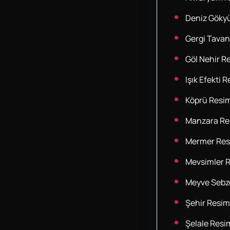
Deniz Göky
Gergi Tavan
Göl Nehir Re
Işık Efekti R
Köprü Resim
Manzara Res
Mermer Res
Mevsimler R
Meyve Sebze
Şehir Resim
Şelale Resim