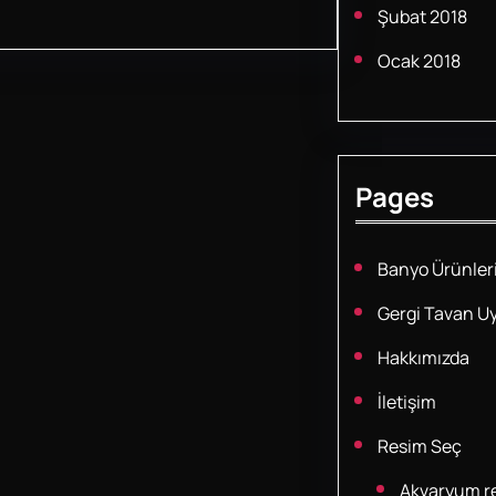
Şubat 2018
Ocak 2018
Pages
Banyo Ürünler
Gergi Tavan U
Hakkımızda
İletişim
Resim Seç
Akvaryum re