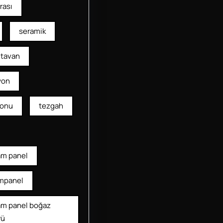
rası
seramik
tavan
yon
yonu
tezgah
am panel
mpanel
am panel boğaz
rü