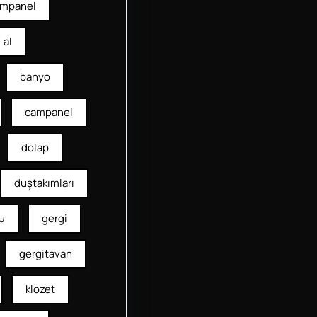
mpanel
al
banyo
campanel
dolap
duştakımları
u
gergi
gergitavan
klozet