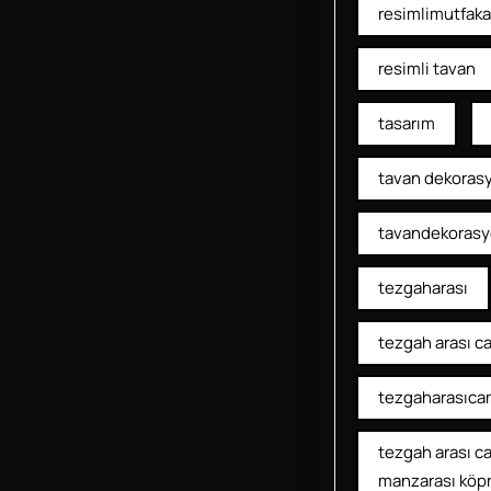
resimlimutfaka
resimli tavan
tasarım
tavan dekoras
tavandekoras
tezgaharası
tezgah arası c
tezgaharasıca
tezgah arası c
manzarası köp