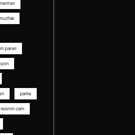
mermer
mutfak
am panel
syon
ri
parke
resimli cam