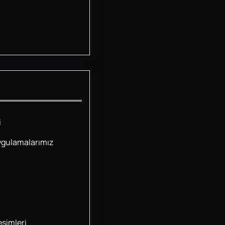
i
ygulamalarımız
simleri