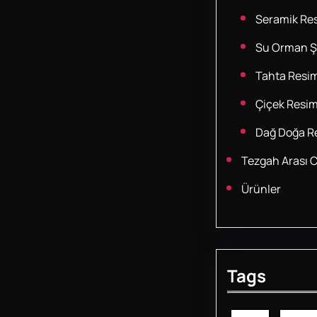
Seramik Res
Su Orman Şe
Tahta Resim
Çiçek Resim
Dağ Doğa Re
Tezgah Arası 
Ürünler
Tags