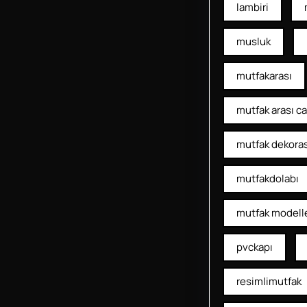
lambiri
musluk
mutfakarası
mutfak arası c
mutfak dekora
mutfakdolabı
mutfak modelle
pvckapı
resimlimutfak