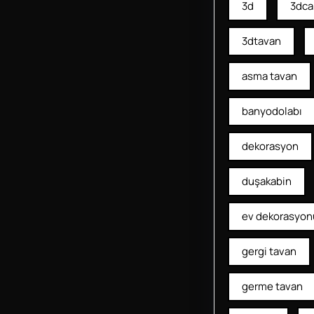
3d
3dca
3dtavan
asma tavan
banyodolabı
dekorasyon
duşakabin
ev dekorasyon
gergi tavan
germe tavan