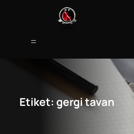
İçeriğe
geç
Etiket:
gergi tavan