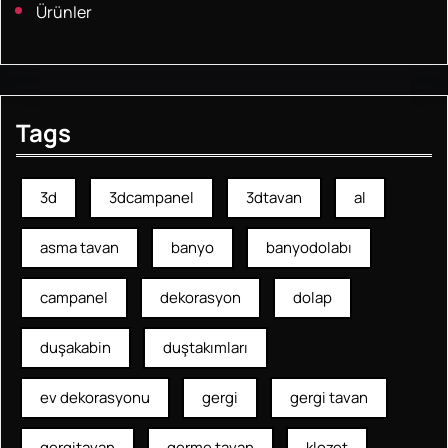
Ürünler
Tags
3d
3dcampanel
3dtavan
al
asma tavan
banyo
banyodolabı
campanel
dekorasyon
dolap
duşakabin
duştakımları
ev dekorasyonu
gergi
gergi tavan
gergitavan
germe tavan
klozet