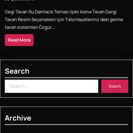
Gegi Tavan Su Damlacık Teması Işıklı Asma Tavan Gergi
Tavan Resim Seçenekleri için Tıkla Hayalleriniz deki germe
tavan sistemleri Özgür…
Read More
Search
S
Search
e
a
r
Archive
c
h