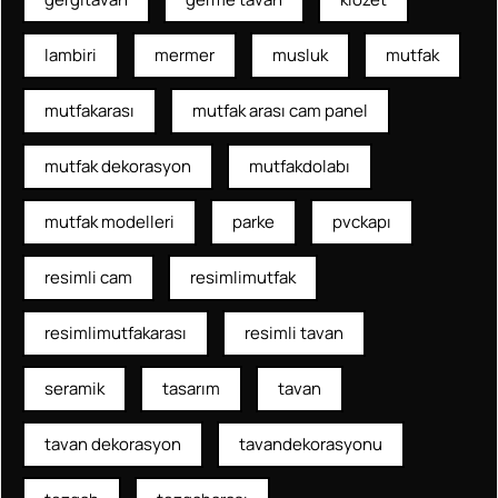
lambiri
mermer
musluk
mutfak
mutfakarası
mutfak arası cam panel
mutfak dekorasyon
mutfakdolabı
mutfak modelleri
parke
pvckapı
resimli cam
resimlimutfak
resimlimutfakarası
resimli tavan
seramik
tasarım
tavan
tavan dekorasyon
tavandekorasyonu