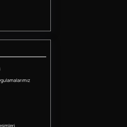
i
ygulamalarımız
simleri