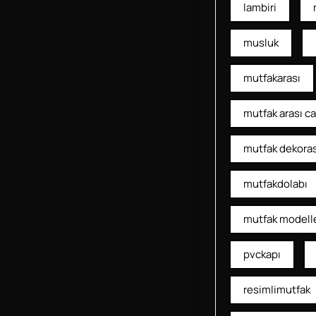
lambiri
musluk
mutfakarası
mutfak arası c
mutfak dekora
mutfakdolabı
mutfak modelle
pvckapı
resimlimutfak