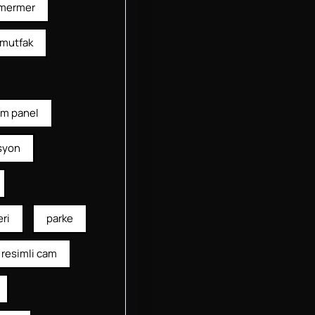
mermer
mutfak
am panel
syon
ri
parke
resimli cam