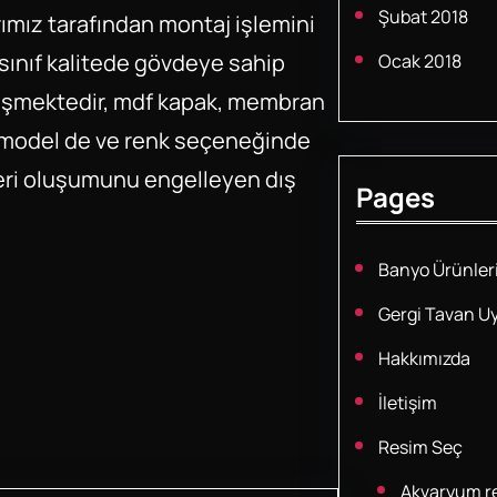
Şubat 2018
rımız tarafından montaj işlemini
 sınıf kalitede gövdeye sahip
Ocak 2018
ğişmektedir, mdf kapak, membran
k model de ve renk seçeneğinde
eri oluşumunu engelleyen dış
Pages
Banyo Ürünler
Gergi Tavan U
Hakkımızda
İletişim
Resim Seç
Akvaryum re