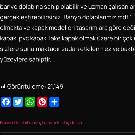
banyo dolabına sahip olabilir ve uzman çalışanla
gerçekleştirebilirsiniz. Banyo dolaplarımız mdf 1.
olmakta ve kapak modelleri tasarımlara göre de
kapak, pvc kapak, lake kapak olmak üzere bir ço
sizlere sunulmaktadır sudan etkilenmez ve bakt
yüzeylere sahiptir.
Görüntüleme:
21.149
F
T
W
Pi
S
a
wi
h
nt
h
c
tt
at
er
ar
Banyo Dolabı
banyo
, 
banyodolabı
, 
dolap
e
er
s
e
e