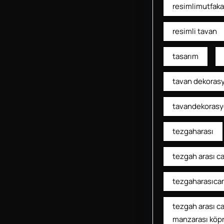
resimlimutfaka
resimli tavan
tasarım
tavan dekoras
tavandekoras
tezgaharası
tezgah arası c
tezgaharasıca
tezgah arası c
manzarası köp