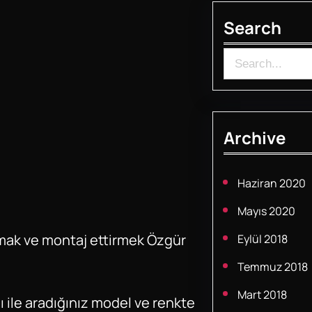
Search
S
e
a
r
Archive
c
h
Haziran 2020
Mayıs 2020
lmak ve montaj ettirmek Özgür
Eylül 2018
Temmuz 2018
Mart 2018
le aradığınız model ve renkte