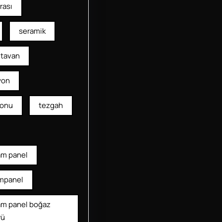
rası
seramik
tavan
yon
yonu
tezgah
am panel
mpanel
am panel boğaz
rü