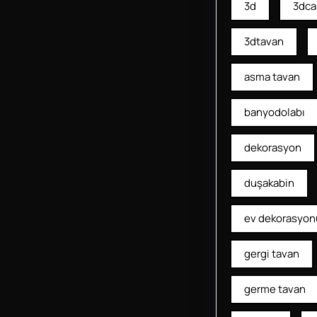
3d
3dca
3dtavan
asma tavan
banyodolabı
dekorasyon
duşakabin
ev dekorasyon
gergi tavan
germe tavan