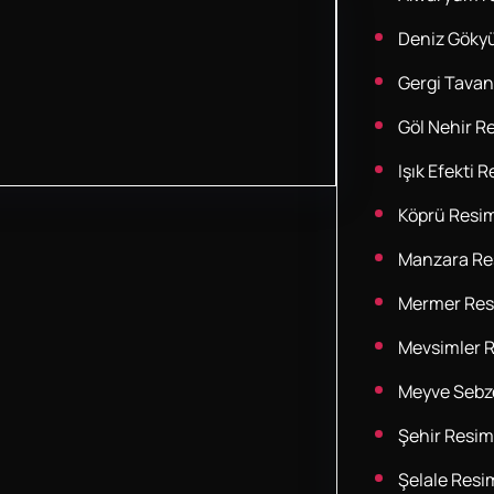
Deniz Göky
Gergi Tavan
Göl Nehir Re
Işık Efekti R
Köprü Resim
Manzara Res
Mermer Res
Mevsimler R
Meyve Sebze
Şehir Resim
Şelale Resim