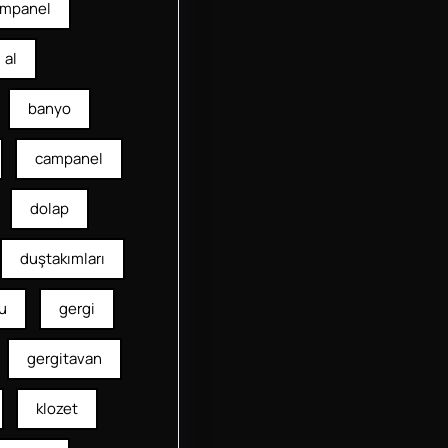
mpanel
al
banyo
campanel
dolap
duştakımları
u
gergi
gergitavan
klozet