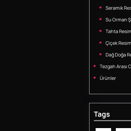
Seramik Res
Su Orman Şe
Tahta Resim
Çiçek Resim
Dağ Doğa Re
Tezgah Arası 
Ürünler
Tags