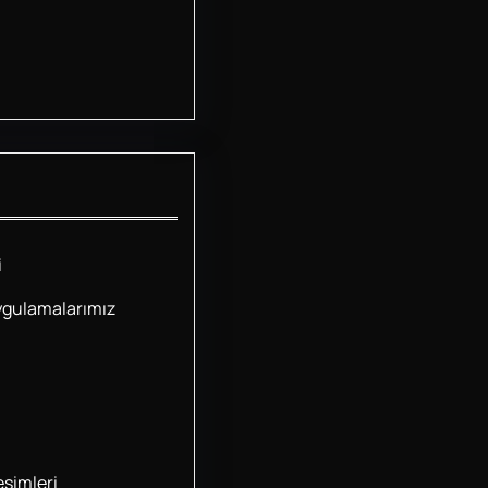
i
ygulamalarımız
simleri