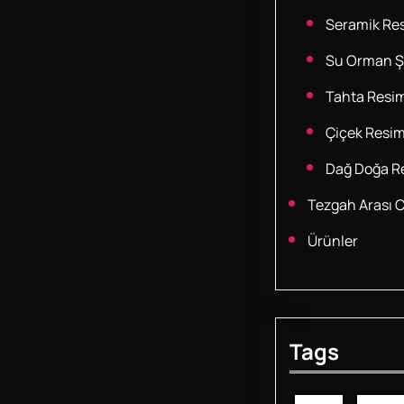
Seramik Res
Su Orman Şe
Tahta Resim
Çiçek Resim
Dağ Doğa Re
Tezgah Arası 
Ürünler
Tags