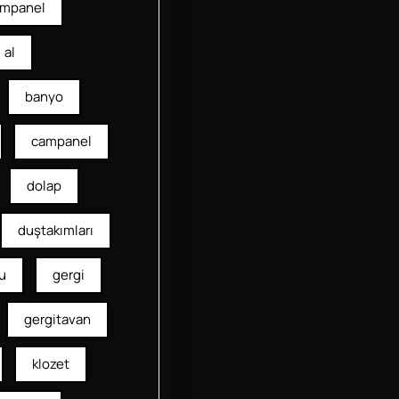
mpanel
al
banyo
campanel
dolap
duştakımları
u
gergi
gergitavan
klozet