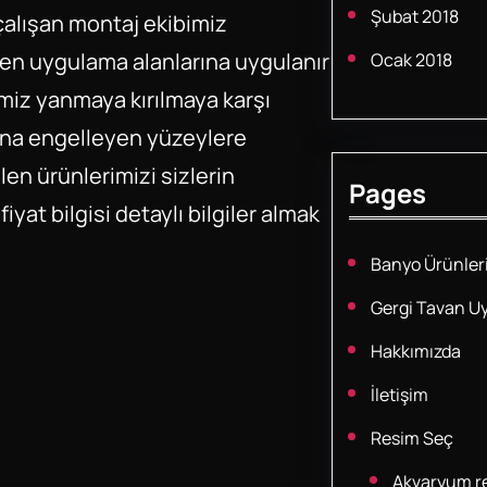
Şubat 2018
alışan montaj ekibimiz
nen uygulama alanlarına uygulanır
Ocak 2018
imiz yanmaya kırılmaya karşı
una engelleyen yüzeylere
len ürünlerimizi sizlerin
Pages
yat bilgisi detaylı bilgiler almak
Banyo Ürünler
Gergi Tavan U
Hakkımızda
İletişim
Resim Seç
Akvaryum re