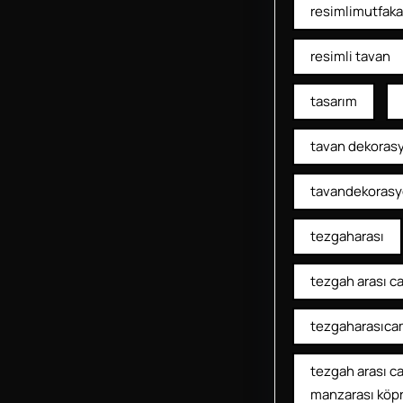
resimlimutfaka
resimli tavan
tasarım
tavan dekoras
tavandekoras
tezgaharası
tezgah arası c
tezgaharasıca
tezgah arası c
manzarası köp