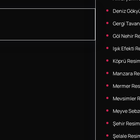
Deniz Göky
Gergi Tavan
Göl Nehir Re
Işık Efekti R
Köprü Resim
Manzara Res
Mermer Res
Mevsimler R
Meyve Sebze
Şehir Resim
Şelale Resim