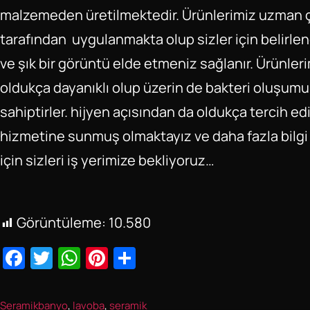
malzemeden üretilmektedir. Ürünlerimiz uzman ç
tarafından uygulanmakta olup sizler için belirle
ve şık bir görüntü elde etmeniz sağlanır. Ürünler
oldukça dayanıklı olup üzerin de bakteri oluşum
sahiptirler. hijyen açısından da oldukça tercih edi
hizmetine sunmuş olmaktayız ve daha fazla bilgi fi
için sizleri iş yerimize bekliyoruz…
Görüntüleme:
10.580
F
T
W
Pi
S
a
wi
h
nt
h
c
tt
at
er
ar
Seramik
banyo
, 
lavoba
, 
seramik