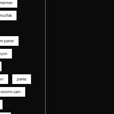
mermer
mutfak
am panel
syon
ri
parke
resimli cam