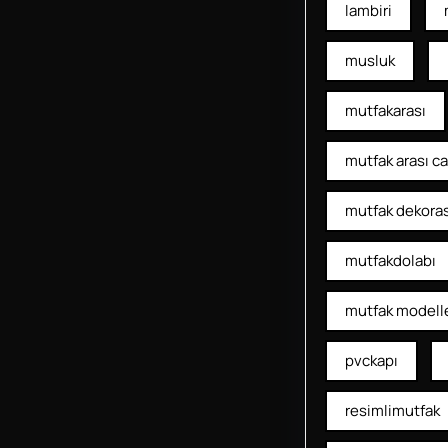
lambiri
musluk
mutfakarası
mutfak arası c
mutfak dekora
mutfakdolabı
mutfak modelle
pvckapı
resimlimutfak