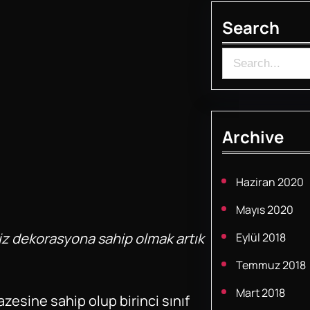
Search
S
e
a
r
Archive
c
h
Haziran 2020
Mayıs 2020
iz dekorasyona sahip olmak artık
Eylül 2018
Temmuz 2018
Mart 2018
zesine sahip olup birinci sınıf