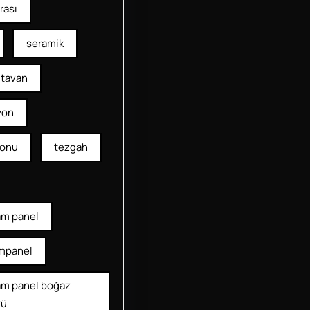
rası
seramik
tavan
yon
yonu
tezgah
am panel
mpanel
am panel boğaz
rü