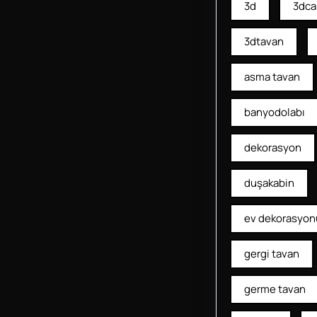
3d
3dca
3dtavan
asma tavan
banyodolabı
dekorasyon
duşakabin
ev dekorasyon
gergi tavan
germe tavan