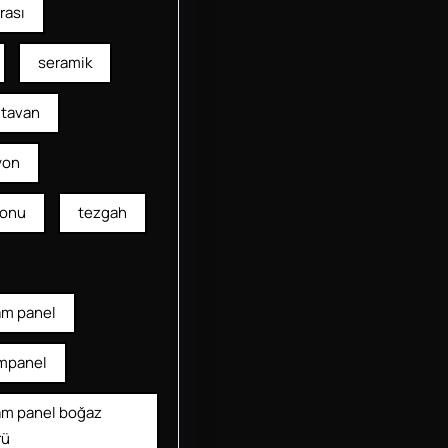
rası
seramik
tavan
yon
yonu
tezgah
am panel
mpanel
am panel boğaz
rü