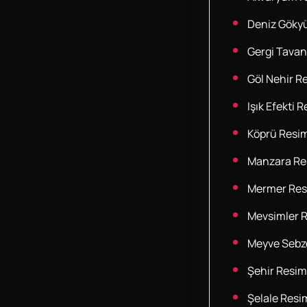
Deniz Göky
Gergi Tavan
Göl Nehir Re
Işık Efekti R
Köprü Resim
Manzara Res
Mermer Res
Mevsimler R
Meyve Sebze
Şehir Resim
Şelale Resim