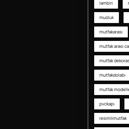
lambiri
musluk
mutfakarası
mutfak arası c
mutfak dekora
mutfakdolabı
mutfak modelle
pvckapı
resimlimutfak