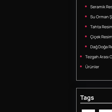
Seramik Res
Su Orman Şe
Tahta Resim
Çiçek Resim
Dağ Doğa Re
Tezgah Arası 
Ürünler
Tags