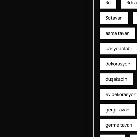
3d
3dca
3dtavan
asma tavan
banyodolabı
dekorasyon
duşakabin
ev dekorasyon
gergi tavan
germe tavan