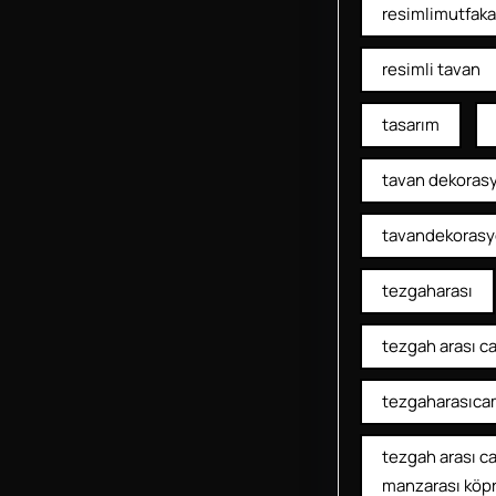
resimlimutfaka
resimli tavan
tasarım
tavan dekoras
tavandekoras
tezgaharası
tezgah arası c
tezgaharasıca
tezgah arası c
manzarası köp