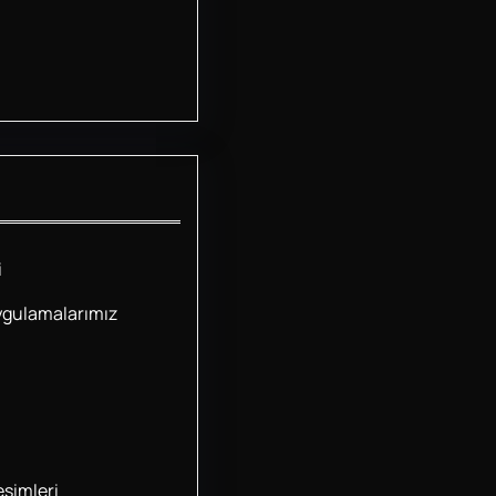
i
ygulamalarımız
simleri