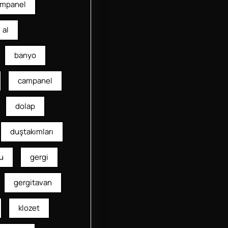
mpanel
al
banyo
campanel
dolap
duştakımları
u
gergi
gergitavan
klozet