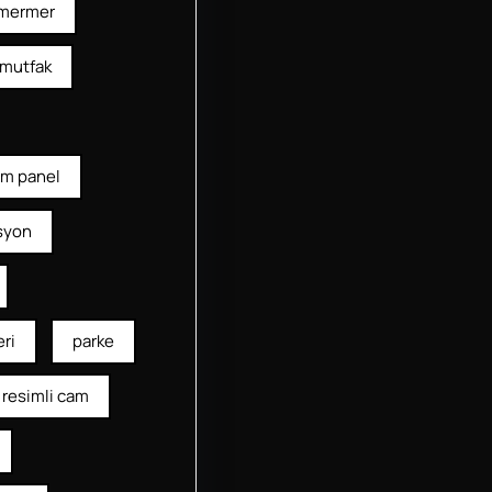
mermer
mutfak
am panel
syon
ri
parke
resimli cam