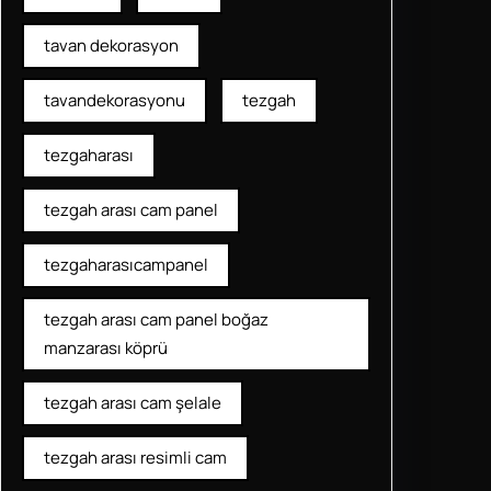
tavan dekorasyon
tavandekorasyonu
tezgah
tezgaharası
tezgah arası cam panel
tezgaharasıcampanel
tezgah arası cam panel boğaz
manzarası köprü
tezgah arası cam şelale
tezgah arası resimli cam