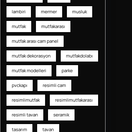
lambiri
mermer
musluk
mutfak
mutfakarası
mutfak arası cam panel
mutfak dekorasyon
mutfakdolabı
mutfak modelleri
parke
pvckapı
resimli cam
resimlimutfak
resimlimutfakarası
resimli tavan
seramik
tasarım
tavan