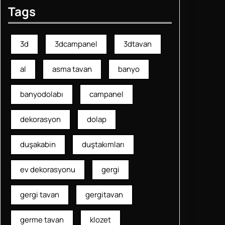
Tags
3d
3dcampanel
3dtavan
al
asma tavan
banyo
banyodolabı
campanel
dekorasyon
dolap
duşakabin
duştakımları
ev dekorasyonu
gergi
gergi tavan
gergitavan
germe tavan
klozet