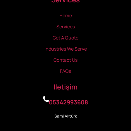
Home
Services
Get A Quote
Industries We Serve
Contact Us
FAQs
Iletişim
05342993608
Sami Aktürk