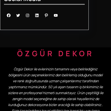
Facebook
Twitter
Instagram
LinkedIn
Pinterest
YouTube
ÖZGÜR DEKOR
Özgür Dekor ile evlerinizin tamamını veya belirlediğiniz
bölgesini ürün seçeneklerimiz den belirlemiş olduğunu model
ve renk doğrultusunda uzman çalışanlarımız tarafından
yaptırmanız mümkündür. 50 yılı aşan tasarım iş birikimimiz ile
sizlere en profesyonel hizmeti sunmaktayız. Ürün çeşitliliği ile
zengin model seçeneğine de sahip olarak hayalleriniz de
kurduğunuz dekorasyona bizler aracılığı ile sahip olabilirsiniz..
Sizin tasarladığınız hayal ettiğiniz her hangi bir uygulama