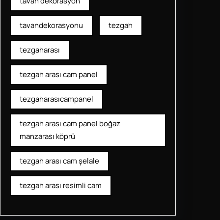
tavan dekorasyon
tavandekorasyonu
tezgah
tezgaharası
tezgah arası cam panel
tezgaharasıcampanel
tezgah arası cam panel boğaz
manzarası köprü
tezgah arası cam şelale
tezgah arası resimli cam