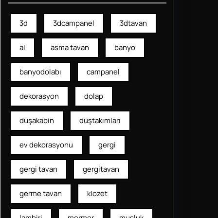
3d
3dcampanel
3dtavan
al
asma tavan
banyo
banyodolabı
campanel
dekorasyon
dolap
duşakabin
duştakımları
ev dekorasyonu
gergi
gergi tavan
gergitavan
germe tavan
klozet
lambiri
mermer
musluk