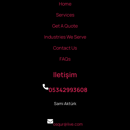
Home
Services
Get A Quote
Industries We Serve
Contact Us
FAQs
Iletişim
05342993608
Sami Aktürk
osqur@live.com