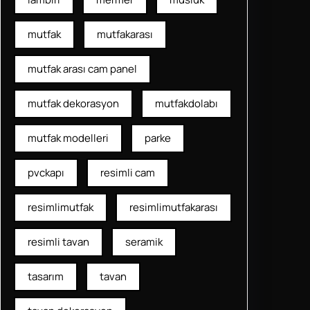
mutfak
mutfakarası
mutfak arası cam panel
mutfak dekorasyon
mutfakdolabı
mutfak modelleri
parke
pvckapı
resimli cam
resimlimutfak
resimlimutfakarası
resimli tavan
seramik
tasarım
tavan