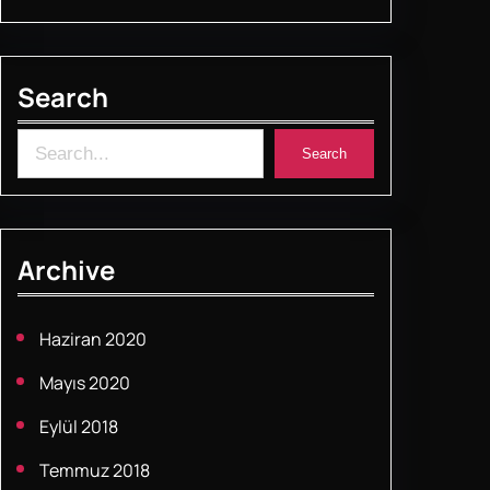
b
A
st
o
p
Search
o
p
k
S
Search
e
a
r
Archive
c
h
Haziran 2020
Mayıs 2020
Eylül 2018
Temmuz 2018