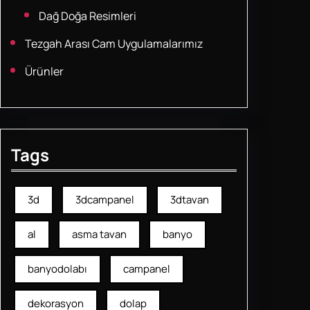
Dağ Doğa Resimleri
Tezgah Arası Cam Uygulamalarımız
Ürünler
Tags
3d
3dcampanel
3dtavan
al
asma tavan
banyo
banyodolabı
campanel
dekorasyon
dolap