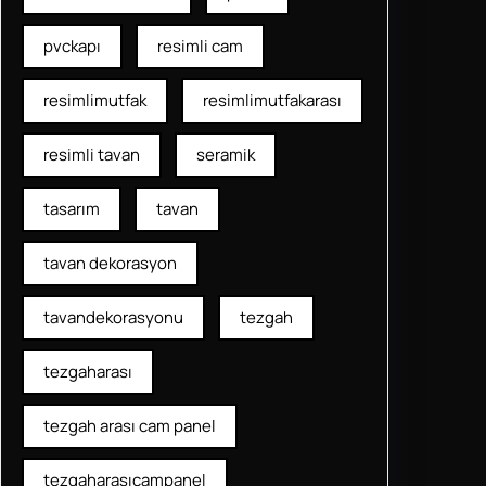
pvckapı
resimli cam
resimlimutfak
resimlimutfakarası
resimli tavan
seramik
tasarım
tavan
tavan dekorasyon
tavandekorasyonu
tezgah
tezgaharası
tezgah arası cam panel
tezgaharasıcampanel