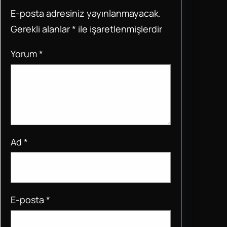
o
p
E-posta adresiniz yayınlanmayacak.
o
p
Gerekli alanlar
*
ile işaretlenmişlerdir
k
Yorum
*
Ad
*
E-posta
*