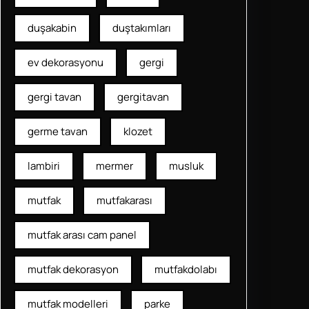
duşakabin
duştakımları
ev dekorasyonu
gergi
gergi tavan
gergitavan
germe tavan
klozet
lambiri
mermer
musluk
mutfak
mutfakarası
mutfak arası cam panel
mutfak dekorasyon
mutfakdolabı
mutfak modelleri
parke