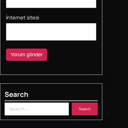
İnternet sitesi
Search
S
Search
e
a