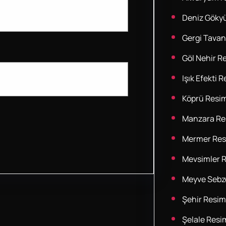
Deniz Göky
Gergi Tavan
Göl Nehir Re
Işık Efekti R
Köprü Resim
Manzara Res
Mermer Res
Mevsimler R
Meyve Sebze
Şehir Resim
Şelale Resim