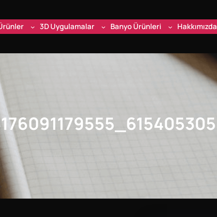
Ürünler
3D Uygulamalar
Banyo Ürünleri
Hakkımızda
8176091179555_61540530