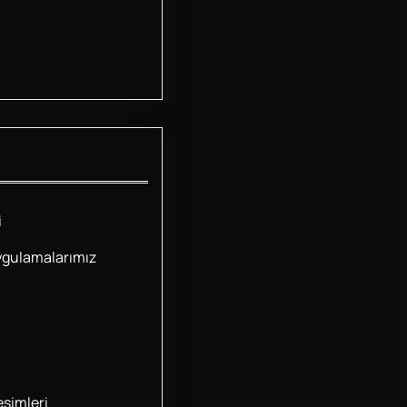
i
ygulamalarımız
simleri