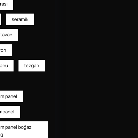
rası
seramik
tavan
yon
yonu
tezgah
am panel
mpanel
am panel boğaz
rü