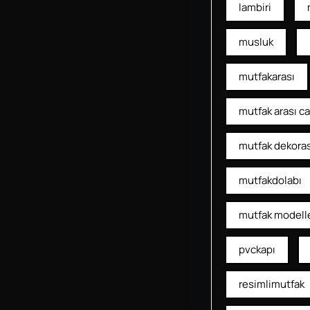
lambiri
musluk
mutfakarası
mutfak arası c
mutfak dekora
mutfakdolabı
mutfak modelle
pvckapı
resimlimutfak