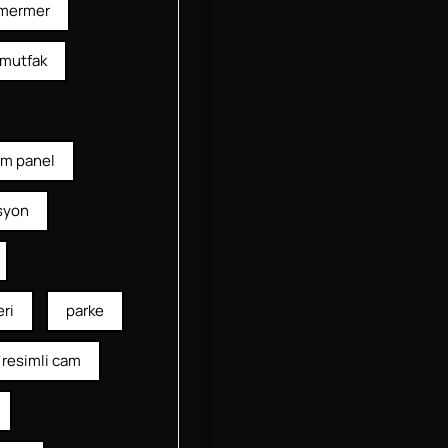
mermer
mutfak
am panel
syon
ri
parke
resimli cam