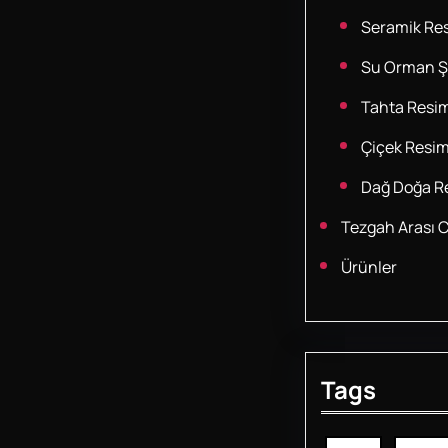
Seramik Res
Su Orman Şe
Tahta Resim
Çiçek Resim
Dağ Doğa Re
Tezgah Arası 
Ürünler
Tags