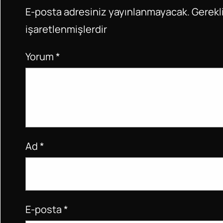
o
p
E-posta adresiniz yayınlanmayacak.
Gerekli
k
işaretlenmişlerdir
Yorum
*
Ad
*
E-posta
*