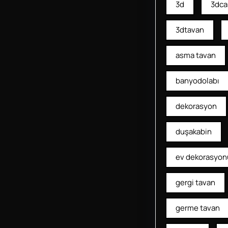
3d
3dca
3dtavan
asma tavan
banyodolabı
dekorasyon
duşakabin
ev dekorasyon
gergi tavan
germe tavan