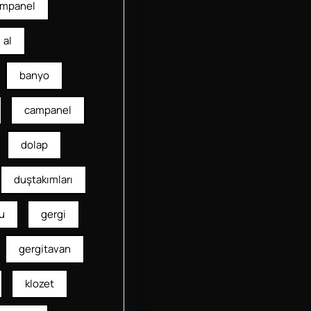
mpanel
al
banyo
campanel
dolap
duştakımları
u
gergi
gergitavan
klozet