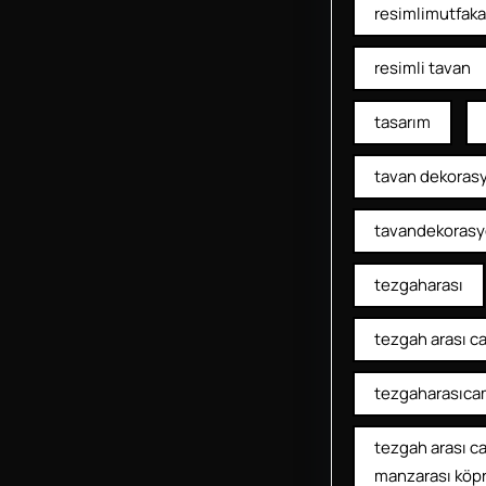
resimlimutfaka
resimli tavan
tasarım
tavan dekoras
tavandekoras
tezgaharası
tezgah arası c
tezgaharasıca
tezgah arası c
manzarası köp