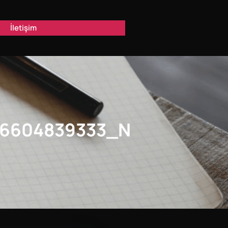
İletişim
56604839333_N