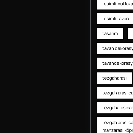
resimlimutfaka
resimli tavan
tasarım
tavan dekoras
tavandekoras
tezgaharası
tezgah arası c
tezgaharasıca
tezgah arası c
manzarası köp