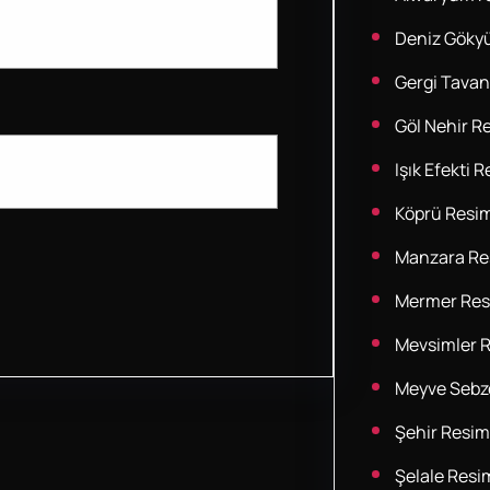
Deniz Göky
Gergi Tavan
Göl Nehir Re
Işık Efekti R
Köprü Resim
Manzara Res
Mermer Res
Mevsimler R
Meyve Sebze
Şehir Resim
Şelale Resim