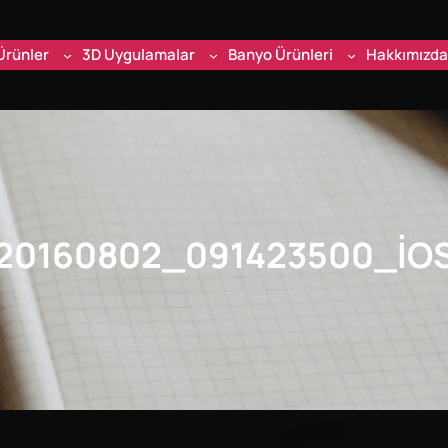
Ürünler
3D Uygulamalar
Banyo Ürünleri
Hakkımızda
20160802_091423500_IO