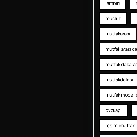
lambiri
musluk
mutfakarası
mutfak arası c
mutfak dekora
mutfakdolabı
mutfak modelle
pvckapı
resimlimutfak