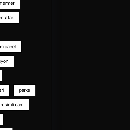
mermer
mutfak
am panel
syon
ri
parke
resimli cam