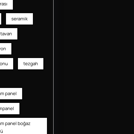
rası
seramik
tavan
yon
yonu
tezgah
am panel
mpanel
am panel boğaz
rü