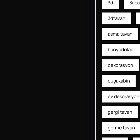
3d
3dca
3dtavan
asma tavan
banyodolabı
dekorasyon
duşakabin
ev dekorasyon
gergi tavan
germe tavan