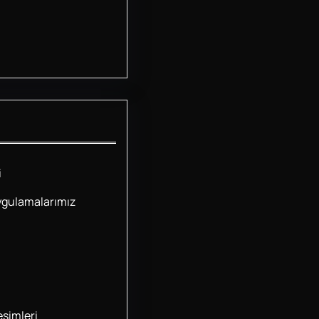
i
ygulamalarımız
simleri