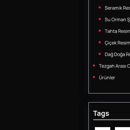
Seramik Res
Su Orman Şe
Tahta Resim
Çiçek Resim
Dağ Doğa Re
Tezgah Arası 
Ürünler
Tags