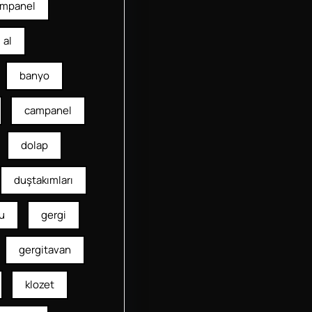
mpanel
al
banyo
campanel
dolap
duştakımları
u
gergi
gergitavan
klozet