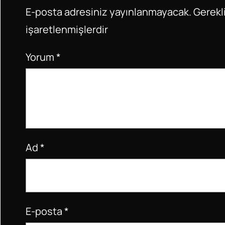
o
p
E-posta adresiniz yayınlanmayacak.
Gerekli
k
işaretlenmişlerdir
Yorum
*
Ad
*
E-posta
*