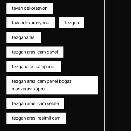
tavan dekorasyon
tavandekorasyonu
tezgah
tezgaharası
tezgah arası cam panel
tezgaharasıcampanel
tezgah arası cam panel boğaz
manzarası köprü
tezgah arası cam şelale
tezgah arası resimli cam