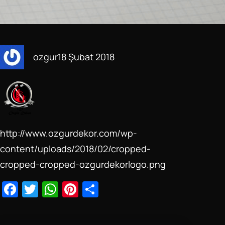
ozgur
18 Şubat 2018
http://www.ozgurdekor.com/wp-
content/uploads/2018/02/cropped-
cropped-cropped-ozgurdekorlogo.png
F
T
W
Pi
S
a
wi
h
nt
h
c
tt
at
er
ar