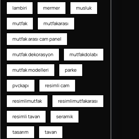
lambiri
mermer
musluk
mutfak
mutfakarası
mutfak arası cam panel
mutfak dekorasyon
mutfakdolabı
mutfak modelleri
parke
pvckapı
resimli cam
resimlimutfak
resimlimutfakarası
resimli tavan
seramik
tasarım
tavan