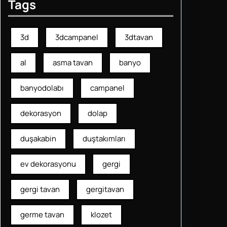
Tags
3d
3dcampanel
3dtavan
al
asma tavan
banyo
banyodolabı
campanel
dekorasyon
dolap
duşakabin
duştakımları
ev dekorasyonu
gergi
gergi tavan
gergitavan
germe tavan
klozet