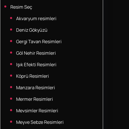
Resim Seç
Akvaryum resimleri
Deniz Gökyüzü
Gergi Tavan Resimleri
Göl Nehir Resimleri
Işık Efekti Resimleri
Köprü Resimleri
Manzara Resimleri
Mermer Resimleri
Mevsimler Resimleri
Meyve Sebze Resimleri