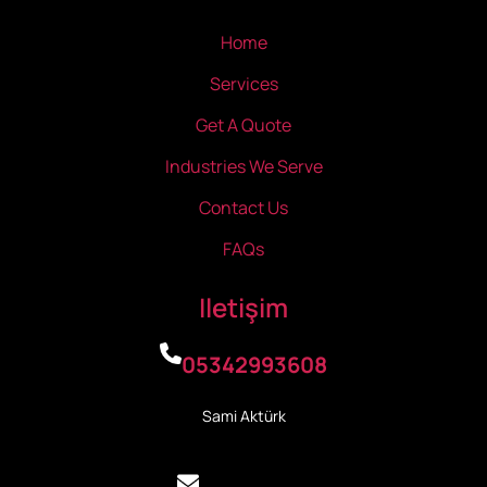
Home
Services
Get A Quote
Industries We Serve
Contact Us
FAQs
Iletişim
05342993608
Sami Aktürk