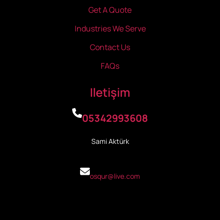
Get A Quote
Industries We Serve
Contact Us
FAQs
Iletişim
05342993608
Sami Aktürk
osqur@live.com