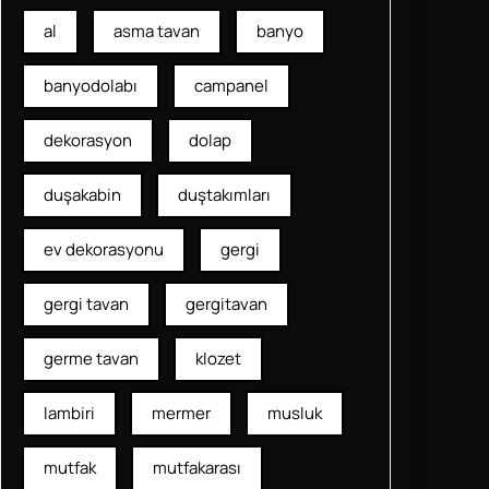
al
asma tavan
banyo
banyodolabı
campanel
dekorasyon
dolap
duşakabin
duştakımları
ev dekorasyonu
gergi
gergi tavan
gergitavan
germe tavan
klozet
lambiri
mermer
musluk
mutfak
mutfakarası