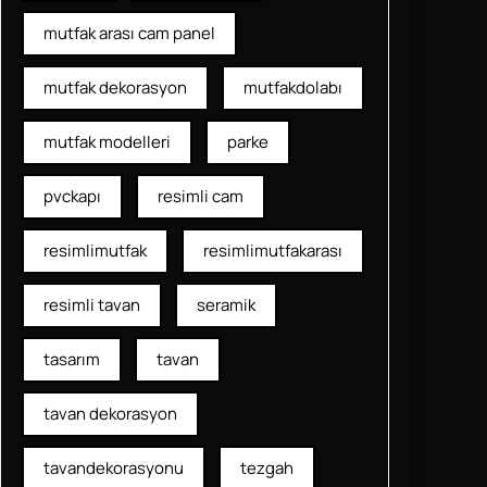
mutfak arası cam panel
mutfak dekorasyon
mutfakdolabı
mutfak modelleri
parke
pvckapı
resimli cam
resimlimutfak
resimlimutfakarası
resimli tavan
seramik
tasarım
tavan
tavan dekorasyon
tavandekorasyonu
tezgah