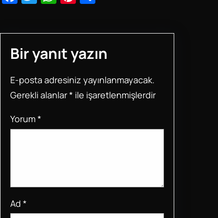
a
wi
h
nt
h
c
tt
at
er
ar
e
er
s
e
e
Bir yanıt yazın
b
A
st
o
p
E-posta adresiniz yayınlanmayacak.
o
p
Gerekli alanlar
*
ile işaretlenmişlerdir
k
Yorum
*
Ad
*