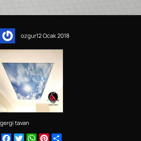
ozgur
12 Ocak 2018
gergi tavan
F
T
W
Pi
S