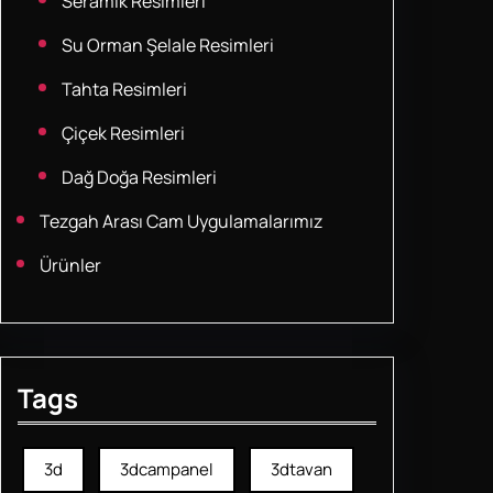
Seramik Resimleri
Su Orman Şelale Resimleri
Tahta Resimleri
Çiçek Resimleri
Dağ Doğa Resimleri
Tezgah Arası Cam Uygulamalarımız
Ürünler
Tags
3d
3dcampanel
3dtavan