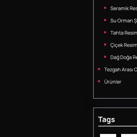
Seramik Res
Su Orman Şe
Tahta Resim
Çiçek Resim
Dağ Doğa Re
Tezgah Arası 
Ürünler
Tags