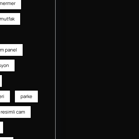
mermer
mutfak
am panel
syon
ri
parke
resimli cam