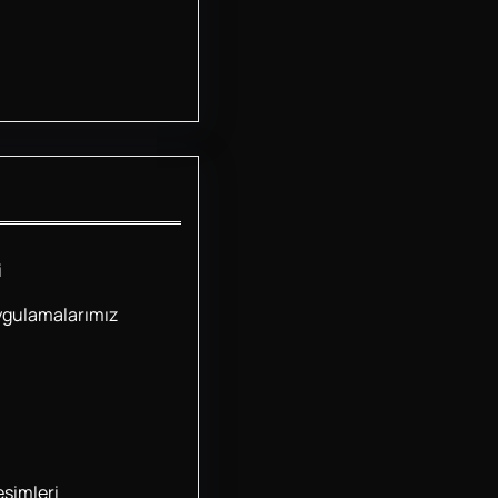
i
ygulamalarımız
simleri