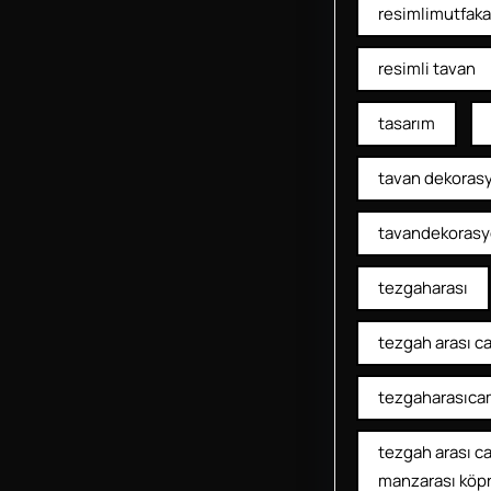
resimlimutfaka
resimli tavan
tasarım
tavan dekoras
tavandekoras
tezgaharası
tezgah arası c
tezgaharasıca
tezgah arası c
manzarası köp