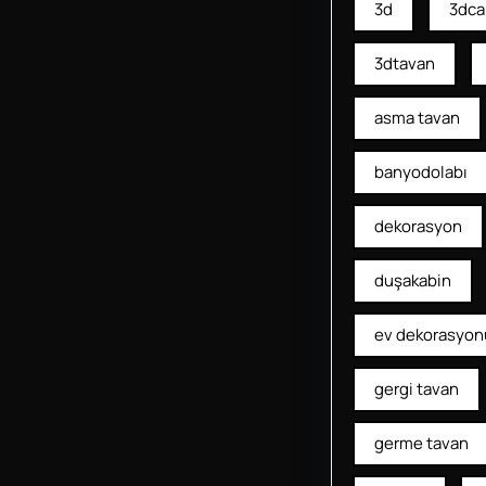
3d
3dca
3dtavan
asma tavan
banyodolabı
dekorasyon
duşakabin
ev dekorasyon
gergi tavan
germe tavan