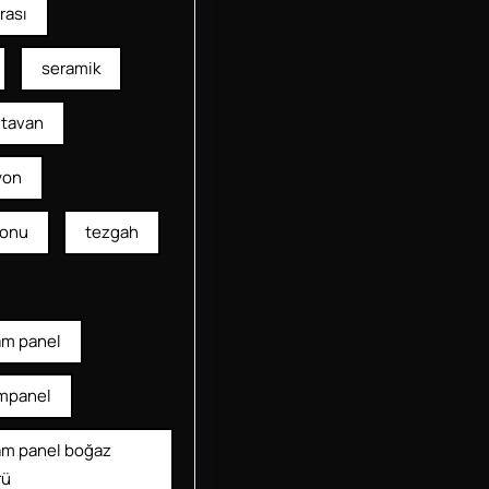
rası
seramik
tavan
yon
yonu
tezgah
am panel
mpanel
am panel boğaz
rü