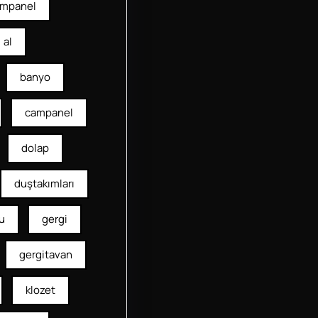
mpanel
al
banyo
campanel
dolap
duştakımları
u
gergi
gergitavan
klozet