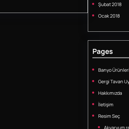
Şubat 2018
Ocak 2018
Pages
Banyo Ürünler
Gergi Tavan U
Hakkımızda
İletişim
Resim Seç
Akvaryum re