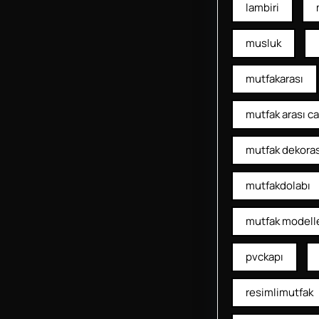
lambiri
musluk
mutfakarası
mutfak arası c
mutfak dekora
mutfakdolabı
mutfak modelle
pvckapı
resimlimutfak