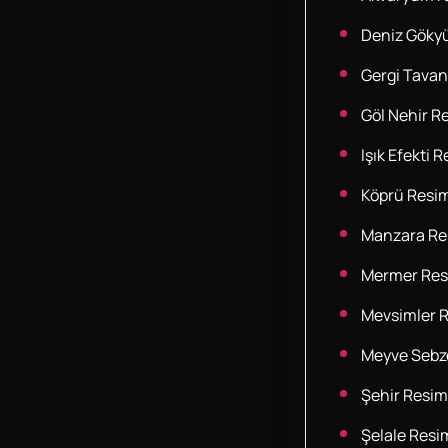
Deniz Göky
Gergi Tavan
Göl Nehir Re
Işık Efekti R
Köprü Resim
Manzara Res
Mermer Res
Mevsimler R
Meyve Sebze
Şehir Resim
Şelale Resim