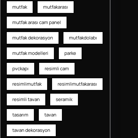
mutfak
mutfakarası
mutfak arası cam panel
mutfak dekorasyon
mutfakdolabı
mutfak modelleri
parke
pvckapı
resimli cam
resimlimutfak
resimlimutfakarası
resimli tavan
seramik
tasarım
tavan
tavan dekorasyon