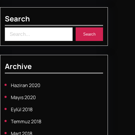
b
A
st
o
p
Search
o
p
k
S
Search
e
a
r
Archive
c
h
Haziran 2020
Mayıs 2020
Eylül 2018
Temmuz 2018
Mart 2018