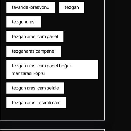
tavandekorasyonu
tezgah
tezgaharası
tezgah arası cam panel
tezgaharasıcampanel
tezgah arası cam panel boğaz
manzarası köprü
tezgah arası cam şelale
tezgah arası resimli cam