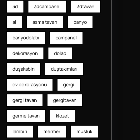
3d
3dcampanel
3dtavan
al
asma tavan
banyo
banyodolabı
campanel
dekorasyon
dolap
duşakabin
duştakımları
ev dekorasyonu
gergi
gergi tavan
gergitavan
germe tavan
klozet
lambiri
mermer
musluk