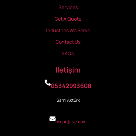
Services
Get A Quote
Industries We Serve
Contact Us
FAQs
Iletişim
05342993608
Sami Aktürk
osqur@live.com