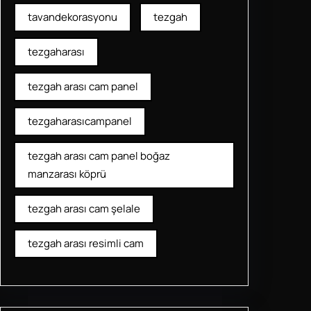
tavandekorasyonu
tezgah
tezgaharası
tezgah arası cam panel
tezgaharasıcampanel
tezgah arası cam panel boğaz
manzarası köprü
tezgah arası cam şelale
tezgah arası resimli cam