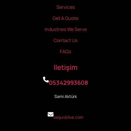
Services
Get A Quote
Industries We Serve
Contact Us
FAQs
Iletişim
05342993608
Sami Aktürk
osqur@live.com