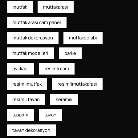
mutfak
mutfakarası
mutfak arası cam panel
mutfak dekorasyon
mutfakdolabı
mutfak modelleri
parke
pvckapı
resimli cam
resimlimutfak
resimlimutfakarası
resimli tavan
seramik
tasarım
tavan
tavan dekorasyon