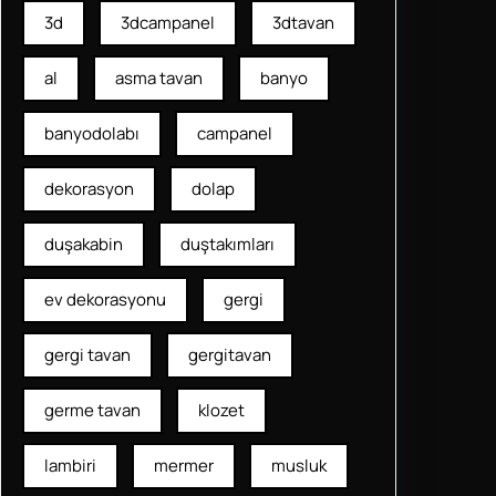
3d
3dcampanel
3dtavan
al
asma tavan
banyo
banyodolabı
campanel
dekorasyon
dolap
duşakabin
duştakımları
ev dekorasyonu
gergi
gergi tavan
gergitavan
germe tavan
klozet
lambiri
mermer
musluk