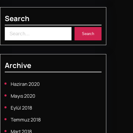
b
A
st
o
p
Search
o
p
k
S
Search
e
a
r
Archive
c
h
Haziran 2020
Mayıs 2020
Eylül 2018
Temmuz 2018
Mart 2018