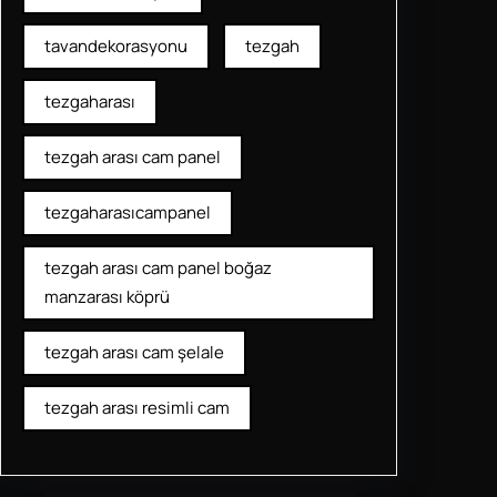
tavandekorasyonu
tezgah
tezgaharası
tezgah arası cam panel
tezgaharasıcampanel
tezgah arası cam panel boğaz
manzarası köprü
tezgah arası cam şelale
tezgah arası resimli cam