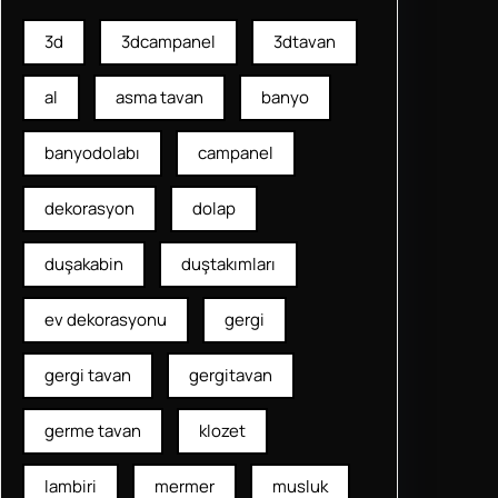
3d
3dcampanel
3dtavan
al
asma tavan
banyo
banyodolabı
campanel
dekorasyon
dolap
duşakabin
duştakımları
ev dekorasyonu
gergi
gergi tavan
gergitavan
germe tavan
klozet
lambiri
mermer
musluk