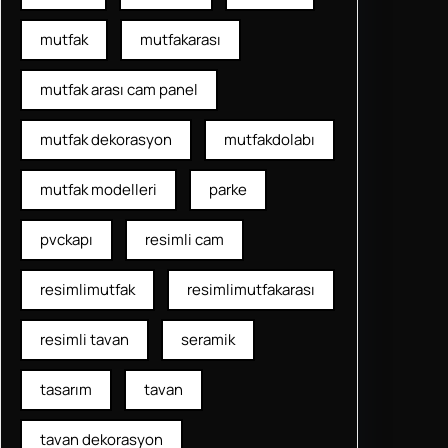
mutfak
mutfakarası
mutfak arası cam panel
mutfak dekorasyon
mutfakdolabı
mutfak modelleri
parke
pvckapı
resimli cam
resimlimutfak
resimlimutfakarası
resimli tavan
seramik
tasarım
tavan
tavan dekorasyon