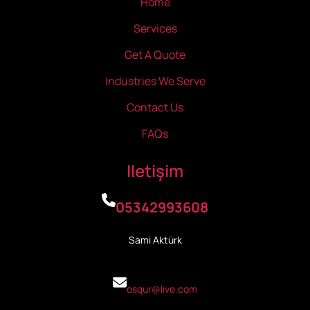
Home
Services
Get A Quote
Industries We Serve
Contact Us
FAQs
Iletişim
05342993608
Sami Aktürk
osqur@live.com