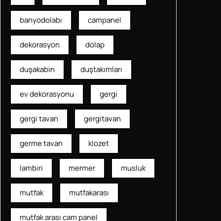
banyodolabı
campanel
dekorasyon
dolap
duşakabin
duştakımları
ev dekorasyonu
gergi
gergi tavan
gergitavan
germe tavan
klozet
lambiri
mermer
musluk
mutfak
mutfakarası
mutfak arası cam panel