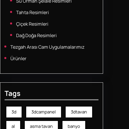
Su Orman Şelale Resimleri
Tahta Resimleri
Çiçek Resimleri
Dağ Doğa Resimleri
Tezgah Arası Cam Uygulamalarımız
Ürünler
Tags
3d
3dcampanel
3dtavan
al
asma tavan
banyo