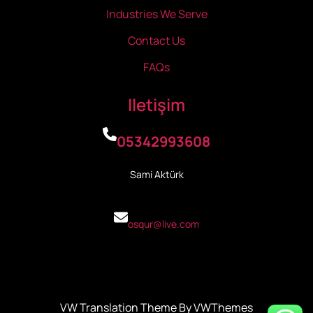
Industries We Serve
Contact Us
FAQs
Iletişim
05342993608
Sami Aktürk
osqur@live.com
VW Translation Theme By VWThemes