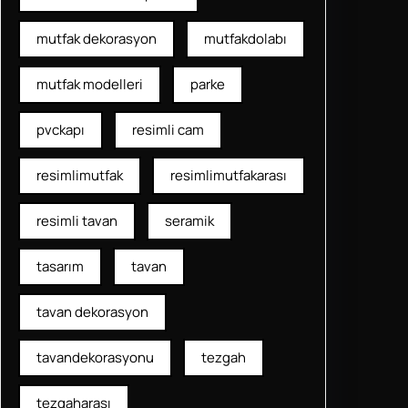
mutfak dekorasyon
mutfakdolabı
mutfak modelleri
parke
pvckapı
resimli cam
resimlimutfak
resimlimutfakarası
resimli tavan
seramik
tasarım
tavan
tavan dekorasyon
tavandekorasyonu
tezgah
tezgaharası