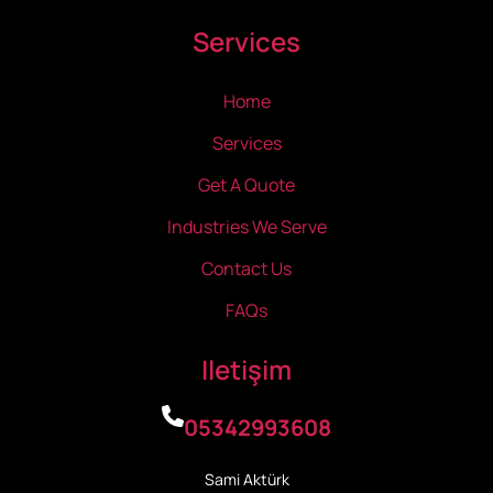
Services
Home
Services
Get A Quote
Industries We Serve
Contact Us
FAQs
Iletişim
05342993608
Sami Aktürk