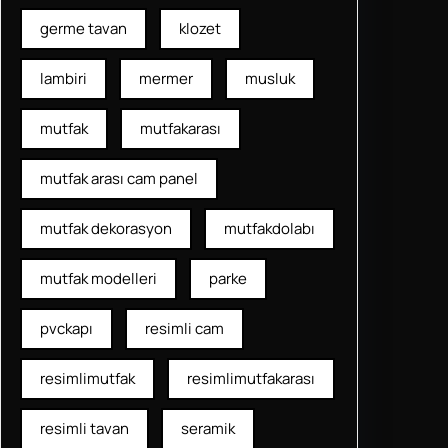
germe tavan
klozet
lambiri
mermer
musluk
mutfak
mutfakarası
mutfak arası cam panel
mutfak dekorasyon
mutfakdolabı
mutfak modelleri
parke
pvckapı
resimli cam
resimlimutfak
resimlimutfakarası
resimli tavan
seramik