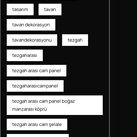
tasarım
tavan
tavan dekorasyon
tavandekorasyonu
tezgah
tezgaharası
tezgah arası cam panel
tezgaharasıcampanel
tezgah arası cam panel boğaz
manzarası köprü
tezgah arası cam şelale