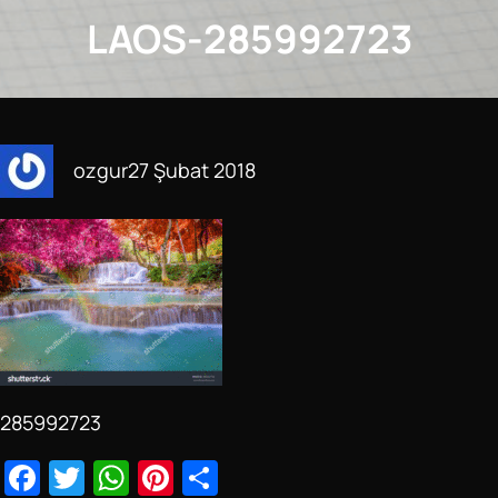
LAOS-285992723
ozgur
27 Şubat 2018
285992723
F
T
W
Pi
S