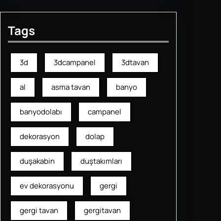
Tags
3d
3dcampanel
3dtavan
al
asma tavan
banyo
banyodolabı
campanel
dekorasyon
dolap
duşakabin
duştakımları
ev dekorasyonu
gergi
gergi tavan
gergitavan