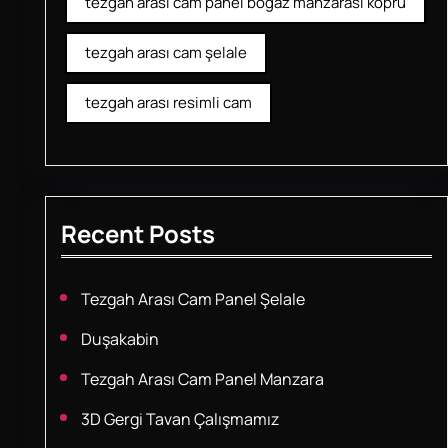
tezgah arası cam panel boğaz manzarası köprü
tezgah arası cam şelale
tezgah arası resimli cam
Recent Posts
Tezgah Arası Cam Panel Şelale
Duşakabin
Tezgah Arası Cam Panel Manzara
3D Gergi Tavan Çalışmamız