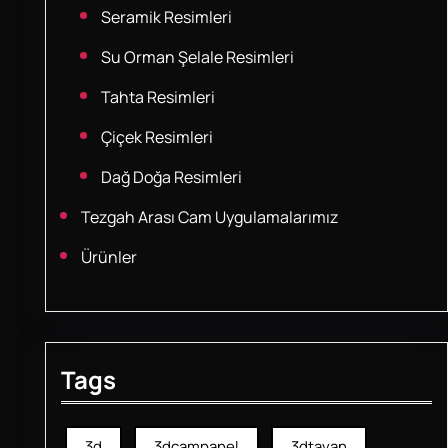
Seramik Resimleri
Su Orman Şelale Resimleri
Tahta Resimleri
Çiçek Resimleri
Dağ Doğa Resimleri
Tezgah Arası Cam Uygulamalarımız
Ürünler
Tags
3d
3dcampanel
3dtavan