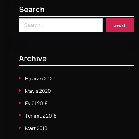
Search
S
Search
e
a
r
Archive
c
h
Haziran 2020
Mayıs 2020
Eylül 2018
Temmuz 2018
Mart 2018