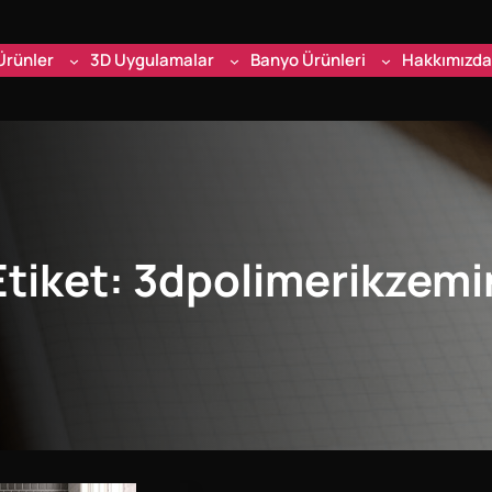
Ürünler
3D Uygulamalar
Banyo Ürünleri
Hakkımızda
Etiket:
3dpolimerikzemi