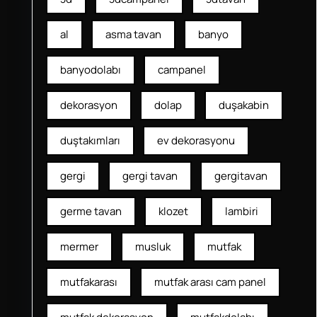
al
asma tavan
banyo
banyodolabı
campanel
dekorasyon
dolap
duşakabin
duştakımları
ev dekorasyonu
gergi
gergi tavan
gergitavan
germe tavan
klozet
lambiri
mermer
musluk
mutfak
mutfakarası
mutfak arası cam panel