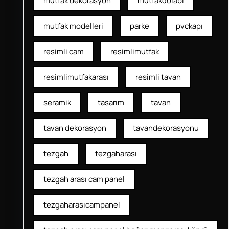
mutfak dekorasyon
mutfakdolabı
mutfak modelleri
parke
pvckapı
resimli cam
resimlimutfak
resimlimutfakarası
resimli tavan
seramik
tasarım
tavan
tavan dekorasyon
tavandekorasyonu
tezgah
tezgaharası
tezgah arası cam panel
tezgaharasıcampanel