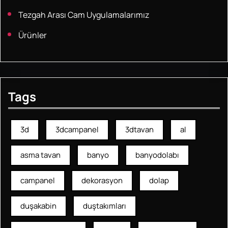
Tezgah Arası Cam Uygulamalarımız
Ürünler
Tags
3d
3dcampanel
3dtavan
al
asma tavan
banyo
banyodolabı
campanel
dekorasyon
dolap
duşakabin
duştakımları