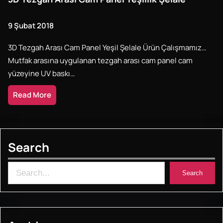
9 Şubat 2018
3D Tezgah Arası Cam Panel Yeşil Şelale Ürün Çalışmamız…
Mutfak arasına uygulanan tezgah arası cam panel cam
yüzeyine UV baskı…
Read More
Search
S
Search
e
a
r