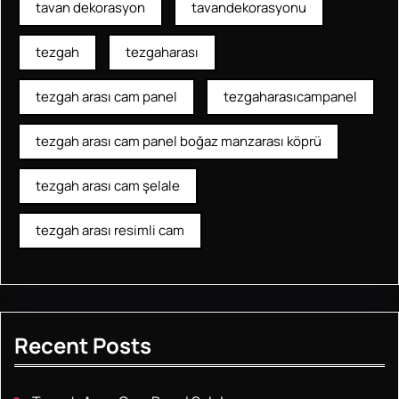
tavan dekorasyon
tavandekorasyonu
tezgah
tezgaharası
tezgah arası cam panel
tezgaharasıcampanel
tezgah arası cam panel boğaz manzarası köprü
tezgah arası cam şelale
tezgah arası resimli cam
Recent Posts