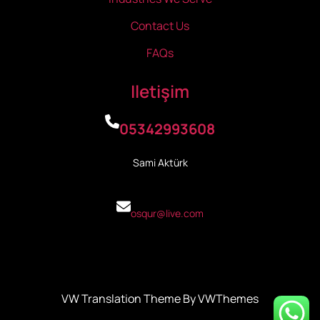
Contact Us
FAQs
Iletişim
05342993608
Sami Aktürk
osqur@live.com
VW Translation Theme By VWThemes