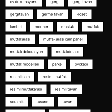
ev dekorasyonu
gergi
gergi tavan
gergitavan
germe tavan
klozet
lambiri
mermer
musluk
mutfak
mutfakarası
mutfak arası cam panel
mutfak dekorasyon
mutfakdolabı
mutfak modelleri
parke
pvckapı
resimli cam
resimlimutfak
resimlimutfakarası
resimli tavan
seramik
tasarım
tavan