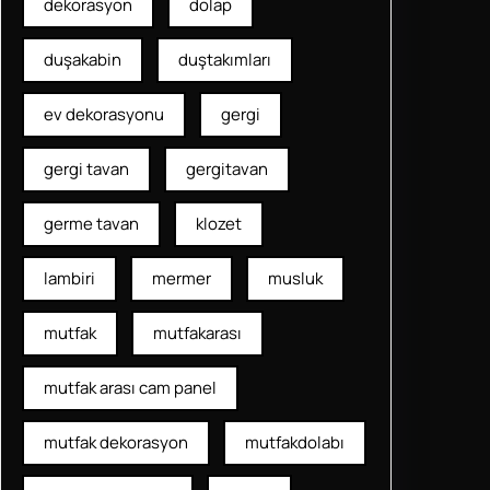
dekorasyon
dolap
duşakabin
duştakımları
ev dekorasyonu
gergi
gergi tavan
gergitavan
germe tavan
klozet
lambiri
mermer
musluk
mutfak
mutfakarası
mutfak arası cam panel
mutfak dekorasyon
mutfakdolabı