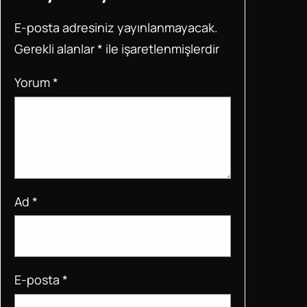
o
p
E-posta adresiniz yayınlanmayacak.
o
p
Gerekli alanlar
*
ile işaretlenmişlerdir
k
Yorum
*
Ad
*
E-posta
*