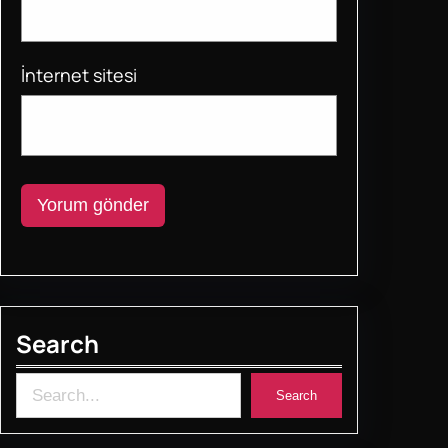
İnternet sitesi
Search
S
Search
e