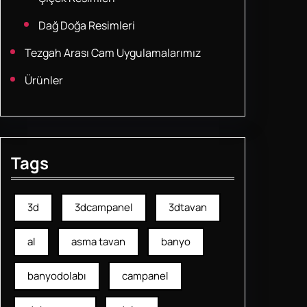
Dağ Doğa Resimleri
Tezgah Arası Cam Uygulamalarımız
Ürünler
Tags
3d
3dcampanel
3dtavan
al
asma tavan
banyo
banyodolabı
campanel