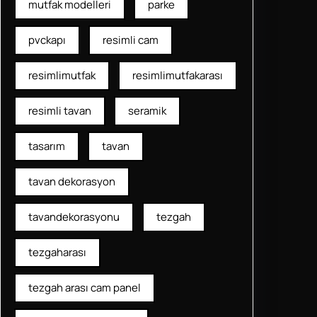
mutfak modelleri
parke
pvckapı
resimli cam
resimlimutfak
resimlimutfakarası
resimli tavan
seramik
tasarım
tavan
tavan dekorasyon
tavandekorasyonu
tezgah
tezgaharası
tezgah arası cam panel