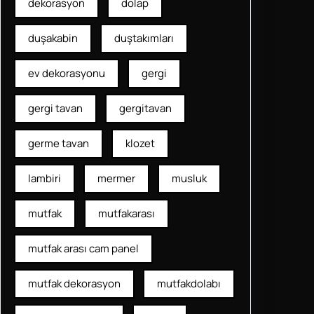
dekorasyon
dolap
duşakabin
duştakımları
ev dekorasyonu
gergi
gergi tavan
gergitavan
germe tavan
klozet
lambiri
mermer
musluk
mutfak
mutfakarası
mutfak arası cam panel
mutfak dekorasyon
mutfakdolabı