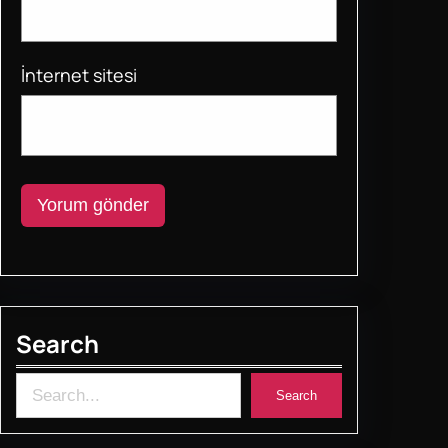
İnternet sitesi
Search
S
Search
e