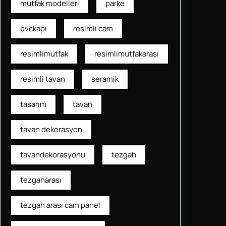
mutfak modelleri
parke
pvckapı
resimli cam
resimlimutfak
resimlimutfakarası
resimli tavan
seramik
tasarım
tavan
tavan dekorasyon
tavandekorasyonu
tezgah
tezgaharası
tezgah arası cam panel