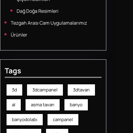
Dağ Doğa Resimleri
Tezgah Arası Cam Uygulamalarımız
Ürünler
Tags
3d
3dcampanel
3dtavan
al
asma tavan
banyo
banyodolabı
campanel