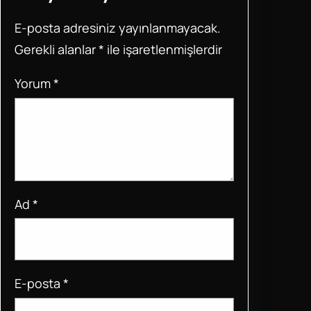
o
p
E-posta adresiniz yayınlanmayacak.
o
p
Gerekli alanlar
*
ile işaretlenmişlerdir
k
Yorum
*
Ad
*
E-posta
*